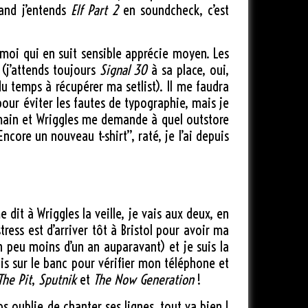
uand j’entends
Elf Part 2
en soundcheck, c’est
, moi qui en suit sensible apprécie moyen. Les
(j’attends toujours
Signal 30
à sa place, oui,
du temps à récupérer ma setlist). Il me faudra
pour éviter les fautes de typographie, mais je
 demain et Wriggles me demande à quel outstore
ncore un nouveau t-shirt”, raté, je l’ai depuis
dit à Wriggles la veille, je vais aux deux, en
ress est d’arriver tôt à Bristol pour avoir ma
un peu moins d’un an auparavant) et je suis la
ois sur le banc pour vérifier mon téléphone et
The Pit
,
Sputnik
et
The Now Generation
!
abs oublie de chanter ses lignes, tout va bien !