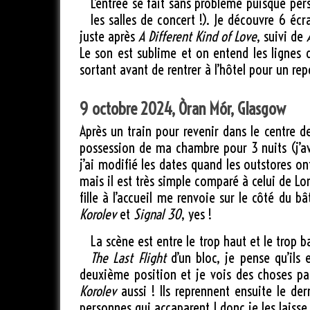
L’entrée se fait sans problème puisque per
les salles de concert !). Je découvre 6 éc
juste après
A Different Kind of Love
, suivi de
Le son est sublime et on entend les lignes 
sortant avant de rentrer à l’hôtel pour un re
9 octobre 2024, Òran Mór, Glasgow
Après un train pour revenir dans le centre d
possession de ma chambre pour 3 nuits (j’ava
j’ai modifié les dates quand les outstores 
mais il est très simple comparé à celui de Lon
fille à l’accueil me renvoie sur le côté du 
Korolev
et
Signal 30
, yes !
La scène est entre le trop haut et le trop ba
The Last Flight
d’un bloc, je pense qu’il
deuxième position et je vois des choses pa
Korolev
aussi ! Ils reprennent ensuite le der
personnes qui accaparent J donc je les laisse