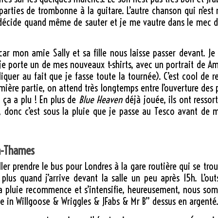
parties de trombonne à la guitare. L’autre chanson qui n’est
 décide quand même de sauter et je me vautre dans le mec d
car mon amie Sally et sa fille nous laisse passer devant. Je
e porte un de mes nouveaux t-shirts, avec un portrait de Am
iquer au fait que je fasse toute la tournée). C’est cool de r
emière partie, on attend très longtemps entre l’ouverture des p
 ça a plu ! En plus de
Blue Heaven
déjà jouée, ils ont ressor
, donc c’est sous la pluie que je passe au Tesco avant de
n-Thames
ller prendre le bus pour Londres à la gare routière qui se trou
t plus quand j’arrive devant la salle un peu après 15h. L’ou
a pluie recommence et s’intensifie, heureusement, nous somme
ve in Willgoose & Wriggles & JFabs & Mr B” dessus en argenté