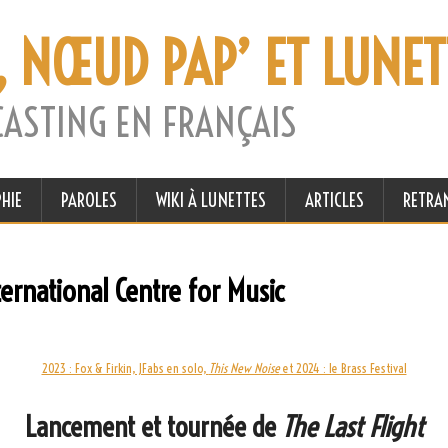
, NŒUD PAP’ ET LUNET
CASTING EN FRANÇAIS
HIE
PAROLES
WIKI À LUNETTES
ARTICLES
RETRA
ernational Centre for Music
2023 : Fox & Firkin, JFabs en solo,
This New Noise
et 2024 : le Brass Festival
Lancement et tournée de
The Last Flight