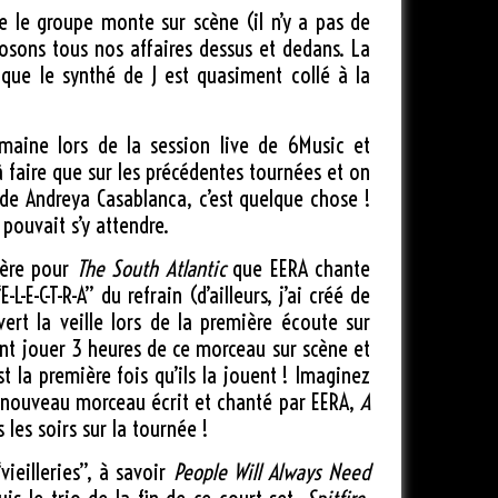
e le groupe monte sur scène (il n’y a pas de
posons tous nos affaires dessus et dedans. La
 que le synthé de J est quasiment collé à la
maine lors de la session live de 6Music et
 faire que sur les précédentes tournées et on
t de Andreya Casablanca, c’est quelque chose !
pouvait s’y attendre.
mère pour
The South Atlantic
que EERA chante
-E-C-T-R-A” du refrain (d’ailleurs, j’ai créé de
vert la veille lors de la première écoute sur
ient jouer 3 heures de ce morceau sur scène et
st la première fois qu’ils la jouent ! Imaginez
e nouveau morceau écrit et chanté par EERA,
A
 les soirs sur la tournée !
vieilleries”, à savoir
People Will Always Need