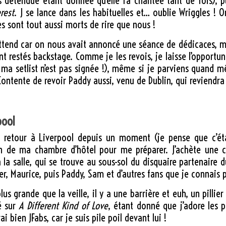
 détendue étant donnée qu’elle l’a chantée tant de fois), pu
rest
. J se lance dans les habituelles et… oublie Wriggles ! O
 sont tout aussi morts de rire que nous !
attend car on nous avait annoncé une séance de dédicaces, ma
ont restés backstage. Comme je les revois, je laisse l’opportu
, ma setlist n’est pas signée !), même si je parviens quand m
Contente de revoir Paddy aussi, venu de Dublin, qui reviendra
pool
de retour à Liverpool depuis un moment (je pense que c’ét
n de ma chambre d’hôtel pour me préparer. J’achète une car
à la salle, qui se trouve au sous-sol du disquaire partenaire
, Maurice, puis Paddy, Sam et d’autres fans que je connais p
us grande que la veille, il y a une barrière et euh, un pillie
é sur
A Different Kind of Love
, étant donné que j’adore les p
i bien JFabs, car je suis pile poil devant lui !