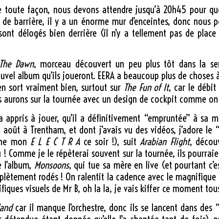
 de toute façon, nous devons attendre jusqu’à 20h45 pour qu
e de barrière, il y a un énorme mur d’enceintes, donc nous 
sont délogés bien derrière (il n’y a tellement pas de place
 The Dawn
, morceau découvert un peu plus tôt dans la se
vel album qu’ils joueront. EERA a beaucoup plus de choses à
’en sort vraiment bien, surtout sur
The Fun of It
, car le débi
s aurons sur la tournée avec un design de cockpit comme on 
 a appris à jouer, qu’il a définitivement “empruntée” à sa 
août à Trentham, et dont j’avais vu des vidéos, j’adore le “E-L
enne mon
E L E C T R A
ce soir !), suit
Arabian Flight
, décou
u ! Comme je le répèterai souvent sur la tournée, ils pourra
e l’album,
Monsoons
, qui tue sa mère en live (et pourtant c’e
omplètement rodés ! On ralentit la cadence avec le magnifiqu
ifiques visuels de Mr B, oh la la, je vais kiffer ce moment tous
and
car il manque l’orchestre, donc ils se lancent dans des “