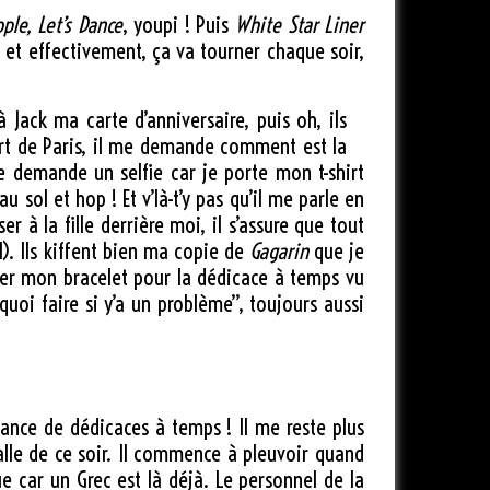
ple, Let’s Dance
, youpi ! Puis
White Star Liner
e et effectivement, ça va tourner chaque soir,
Jack ma carte d’anniversaire, puis oh, ils
cert de Paris, il me demande comment est la
l me demande un selfie car je porte mon t-shirt
 sol et hop ! Et v’là-t’y pas qu’il me parle en
r à la fille derrière moi, il s’assure que tout
l). Ils kiffent bien ma copie de
Gagarin
que je
pérer mon bracelet pour la dédicace à temps vu
quoi faire si y’a un problème”, toujours aussi
éance de dédicaces à temps ! Il me reste plus
alle de ce soir. Il commence à pleuvoir quand
ue car un Grec est là déjà. Le personnel de la