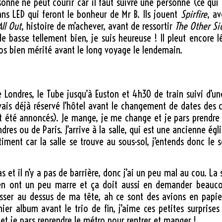
sonne ne peut courir car il faut suivre une personne (ce qui
rans LED qui feront le bonheur de Mr B. Ils jouent
Spirfire
, a
All Out
, histoire de m’achever, avant de ressortir
The Other Si
de basse tellement bien, je suis heureuse ! Il pleut encore
pos bien mérité avant le long voyage le lendemain.
e Londres, le Tube jusqu’à Euston et 4h30 de train suivi d’
is déjà réservé l’hôtel avant le changement de dates des con
ont été annoncés). Je mange, je me change et je pars prendr
dres ou de Paris. J’arrive à la salle, qui est une ancienne ég
bâtiment car la salle se trouve au sous-sol, j’entends donc 
s et il n’y a pas de barrière, donc j’ai un peu mal au cou. La se
s en ont un peu marre et ça doit aussi en demander beauc
sser au dessus de ma tête, ah ce sont des avions en papie
nier album avant le trio de fin, j’aime ces petites surprises
 et je pars reprendre le métro pour rentrer et manger !