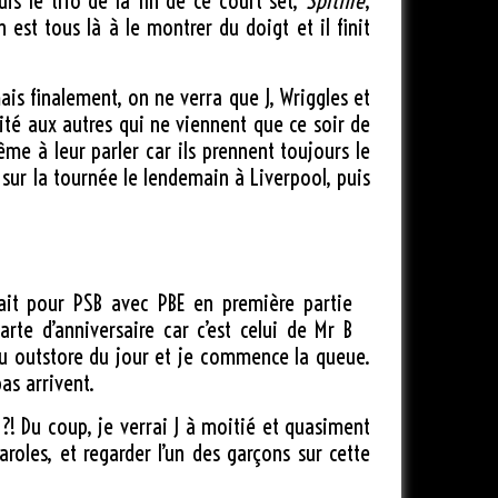
is le trio de la fin de ce court set,
Spitfire
,
n est tous là à le montrer du doigt et il finit
is finalement, on ne verra que J, Wriggles et
nité aux autres qui ne viennent que ce soir de
ême à leur parler car ils prennent toujours le
 sur la tournée le lendemain à Liverpool, puis
ait pour PSB avec PBE en première partie
te d’anniversaire car c’est celui de Mr B
 du outstore du jour et je commence la queue.
as arrivent.
r ?! Du coup, je verrai J à moitié et quasiment
aroles, et regarder l’un des garçons sur cette