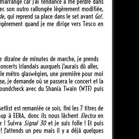
 m’arrange car j’ai tendance à me perdre dans
vec son outro rallongée légèrement modifiée,
de
, qui reprend sa place dans le set avant
Go!
.
 légèrement quand je me dirige vers Tesco en
une dizaine de minutes de marche, je prends
certs irlandais auxquels j’aurais dû aller,
e le métro glaswégien, une première pour moi
lise, je demande où se passera le concert et la
le soundcheck avec du Shania Twain (WTF) puis
tlist est remaniée ce soir, fini les 7 titres de
oup à EERA, donc ils nous lâchent
Electra
en
r ! Suivra
Signal 30
et je suis folle ! Et puis
 ! J’attends un peu mais il y a déjà quelques