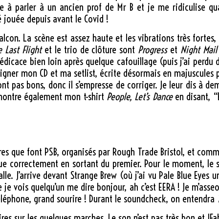
ve à parler à un ancien prof de Mr B et je me ridiculise q
 jouée depuis avant le Covid !
alcon. La scène est assez haute et les vibrations très fortes
e Last Flight
et le trio de clôture sont
Progress
et
Night Mail
dicace bien loin après quelque cafouillage (puis j’ai perdu 
 signer mon CD et ma setlist, écrite désormais en majuscules 
sont pas bons, donc il s’empresse de corriger. Je leur dis à
l montre également mon t-shirt
People, Let’s Dance
en disant, “E
res que font PSB, organisés par Rough Trade Bristol, et comme 
ue correctement en sortant du premier. Pour le moment, le st
alle. J’arrive devant Strange Brew (où j’ai vu Pale Blue Eyes 
 je vois quelqu’un me dire bonjour, ah c’est EERA ! Je m’asse
téléphone, grand sourire ! Durant le soundcheck, on entendra
aires sur les quelques marches. Le son n’est pas très bon et JF