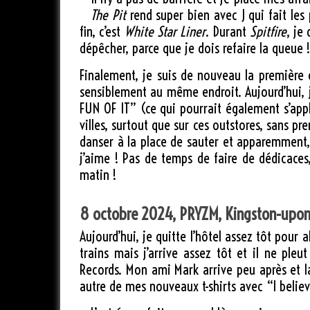
The Pit
rend super bien avec J qui fait les 
fin, c’est
White Star Liner
. Durant
Spitfire
, je
dépêcher, parce que je dois refaire la queue !
Finalement, je suis de nouveau la première 
sensiblement au même endroit. Aujourd’hui, j
FUN OF IT” (ce qui pourrait également s’appl
villes, surtout que sur ces outstores, sans pr
danser à la place de sauter et apparemment,
j’aime ! Pas de temps de faire de dédicaces
matin !
8 octobre 2024, PRYZM, Kingston-upo
Aujourd’hui, je quitte l’hôtel assez tôt pour a
trains mais j’arrive assez tôt et il ne pleu
Records. Mon ami Mark arrive peu après et l
autre de mes nouveaux t-shirts avec “I belie