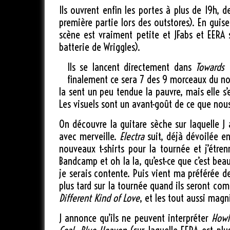
Ils ouvrent enfin les portes à plus de 19h,
première partie lors des outstores). En guis
scène est vraiment petite et JFabs et EERA 
batterie de Wriggles).
Ils se lancent directement dans
Towards
finalement ce sera 7 des 9 morceaux du nou
la sent un peu tendue la pauvre, mais elle s
Les visuels sont un avant-goût de ce que nou
On découvre la guitare sèche sur laquelle J
avec merveille.
Electra
suit, déjà dévoilée en 
nouveaux t-shirts pour la tournée et j’étr
Bandcamp et oh la la, qu’est-ce que c’est bea
je serais contente. Puis vient ma préférée d
plus tard sur la tournée quand ils seront c
Different Kind of Love
, et les tout aussi magn
J annonce qu’ils ne peuvent interpréter
Howl