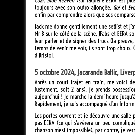
Coal
,
Blue Heaven
(sur laquelle EERA est plus
toujours avec son outro allongée,
Go!
et
Eve
enfin par comprendre alors que ses comparses
Jack me donne gentillement une setlist et j’
Mr B sur le côté de la scène, JFabs et EERA s
leur parler et de signer des trucs (la preuve
temps de venir me voir, ils sont trop choux. 
à Bristol.
5 octobre 2024, Jacaranda Baltic, Liver
Après un court trajet en train, me voici 
justement, soit 2 ans), je prends possessio
aujourd’hui ! Je marche la demi-heure jusqu’
Rapidement, je suis accompagné d’un Informer
Les portes ouvrent et je découvre une salle pl
pas EERA (ce qui s’avèrera un peu compliqu
chanson m’est impossible), par contre, je verra