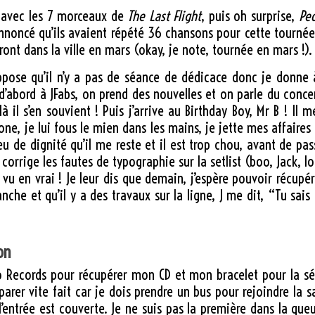
e avec les 7 morceaux de
The Last Flight
, puis oh surprise,
Peo
 annoncé qu’ils avaient répété 36 chansons pour cette tourné
ront dans la ville en mars (okay, je note, tournée en mars !).
ppose qu’il n’y a pas de séance de dédicace donc je donne à 
le d’abord à JFabs, on prend des nouvelles et on parle du con
t là il s’en souvient ! Puis j’arrive au Birthday Boy, Mr B ! I
e, je lui fous le mien dans les mains, je jette mes affaires au
u de dignité qu’il me reste et il est trop chou, avant de passe
corrige les fautes de typographie sur la setlist (boo, Jack, lo
s vu en vrai ! Je leur dis que demain, j’espère pouvoir récu
he et qu’il y a des travaux sur la ligne, J me dit, “Tu sais 
on
ilo Records pour récupérer mon CD et mon bracelet pour la s
rer vite fait car je dois prendre un bus pour rejoindre la s
’entrée est couverte. Je ne suis pas la première dans la que