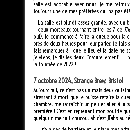
salle est adorable avec nous. Je me retrou
toujours une de mes préférées qui n’a pas été
La salle est plutôt assez grande, avec un b
deux morceaux tournant entre les 7 de
Th
oui). Je commence à faire la queue pour la dé
près de deux heures pour leur parler, je fais
fais remarquer à J que le lieu et la date ne 
je viens, je dis les deux, “naturellement”. I
la tournée de 2022 !
7 octobre 2024, Strange Brew, Bristol
Aujourd’hui, ce n’est pas un mais deux outsto
stressant à mort que je puisse refaire la que
chambre, me rafraîchir un peu et aller à la s
première ! C’est en reprenant mon souffle que
quelqu’un me fait coucou, ah c’est JFabs au 
Il n’y a pas de barrière et je place mes aff