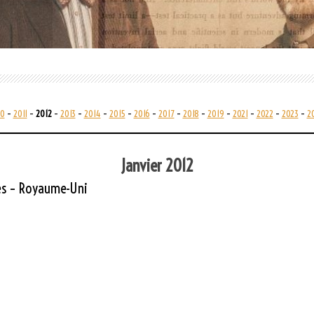
10
–
2011
–
2012
–
2013
–
2014
–
2015
–
2016
–
2017
–
2018
–
2019
–
2021
–
2022
–
2023
–
2
Janvier 2012
es – Royaume-Uni