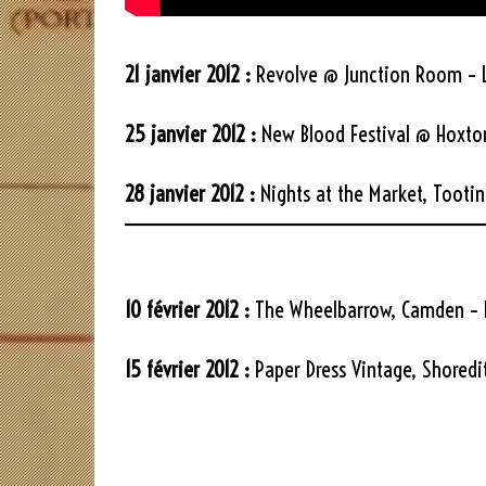
21 janvier 2012 :
Revolve @ Junction Room – 
25 janvier 2012 :
New Blood Festival @ Hoxton
28 janvier 2012 :
Nights at the Market, Tooti
10 février 2012 :
The Wheelbarrow, Camden – 
15 février 2012 :
Paper Dress Vintage, Shoredi