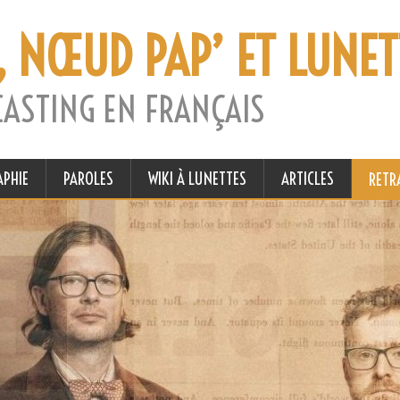
, NŒUD PAP’ ET LUNET
CASTING EN FRANÇAIS
APHIE
PAROLES
WIKI À LUNETTES
ARTICLES
RETR