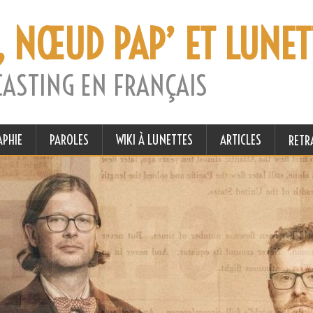
, NŒUD PAP’ ET LUNET
CASTING EN FRANÇAIS
APHIE
PAROLES
WIKI À LUNETTES
ARTICLES
RETR