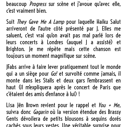
beaucoup
Progress
sur scène et j’avoue qu’avec elle,
c’est vraiment bien.
Suit
They Gave Me A Lamp
pour laquelle Haiku Salut
arriveront de l’autre côté présenté par J. Elles me
saluent, c’est vrai qu’on avait pas mal parlé lors de
leurs concerts à Londres (auquel J a assisté) et
Brighton. Je me répète mais cette chanson est
toujours un moment magnifique sur scène.
JFabs arrive à faire lever pratiquement tout le monde
qui a un siège pour
Go!
et survolté comme jamais, il
monte dans les Stalls et deux gars l’embrassent en
haut (il m’expliquera après le concert de Paris que
c’étaient des amis d’enfance à lui) !
Lisa Jên Brown revient pour le rappel et
You + Me
,
suivra donc
Gagarin
où la version étendue des Brassy
Gents dévoilera de petits blousons à sequins dorés
cachés sous leurs vestes. Une véritable surprise pour