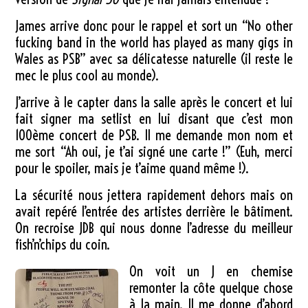
James arrive donc pour le rappel et sort un “No other
fucking band in the world has played as many gigs in
Wales as PSB” avec sa délicatesse naturelle (il reste le
mec le plus cool au monde).
J’arrive à le capter dans la salle après le concert et lui
fait signer ma setlist en lui disant que c’est mon
100ème concert de PSB. Il me demande mon nom et
me sort “Ah oui, je t’ai signé une carte !” (Euh, merci
pour le spoiler, mais je t’aime quand même !).
La sécurité nous jettera rapidement dehors mais on
avait repéré l’entrée des artistes derrière le bâtiment.
On recroise JDB qui nous donne l’adresse du meilleur
fish’n’chips du coin.
On voit un J en chemise
remonter la côte quelque chose
à la main. Il me donne d’abord