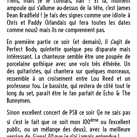
Tiens, mais je le connais, nan ? Et là, moment
ampoule qui s’allume au-dessus de la tête, c’est James
Dean Bradfield ! Je fais des signes comme une idiote à
Chris et Paddy (Irlandais qui fera toutes les dates
comme nous) mais ils ne comprennent pas.
En première partie ce soir (et demain), il s’agit de
Perfect Body, quintette quelque peu disparate mais
intéressant. La chanteuse semble être une poupée de
porcelaine gothique avec une voix très éthérée. Un
des guitaristes, qui chantera sur quelques morceaux,
ressemble à un croisement entre Lou Reed et un
professeur fou. Le bassiste, qui restera de côté tout le
long du set, paraît être le fan parfait de Echo & The
Bunnymen.
Sinon excellent concert de PSB ce soir (je ne sais pas
ème
si c’est le fait que ce soit mon 100
ou l’excellent
public, ou un mélange des deux), avec la meilleure
version de
Signal 30
que je n’ai jamais entendue !