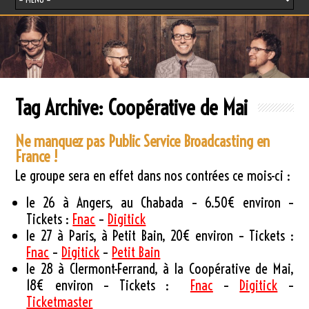
Tag Archive:
Coopérative de Mai
Ne manquez pas Public Service Broadcasting en
France !
Le groupe sera en effet dans nos contrées ce mois-ci :
le 26 à Angers, au Chabada – 6.50€ environ –
Tickets :
Fnac
–
Digitick
le 27 à Paris, à Petit Bain, 20€ environ – Tickets :
Fnac
–
Digitick
–
Petit Bain
le 28 à Clermont-Ferrand, à la Coopérative de Mai,
18€ environ – Tickets :
Fnac
–
Digitick
–
Ticketmaster