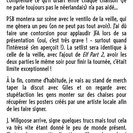
comprendre ce qu’il disait entre chaque chanson (je
ne parle toujours pas le néerlandais) n’a pas aidé…
PSB montera sur scène avec le ventilo de la veille, qui
me gênera un peu (on ne peut pas tout avoir). J’ai dû
faire une contorsion pour applaudir JFA lors de sa
présentation (oui, c’est très grave ! – surtout quand
l’intéressé s’en aperçoit !). La setlist sera identique à
celle de la veille, avec l’ajout de
Elf Part 2
, avoir les
deux parties le même soir pour finir la tournée, c’était
limite exceptionnel !
À la fin, comme d’habitude, je vais au stand de merch
taper la discut avec Giles et on regarde avec
stupéfaction les gens monter sur des chaises pour
récupérer les posters créés par une artiste locale afin
de les faire signer.
J. Willgoose arrive, signe quelques trucs mais tout cela
va très vite étant donné le peu de monde présent.