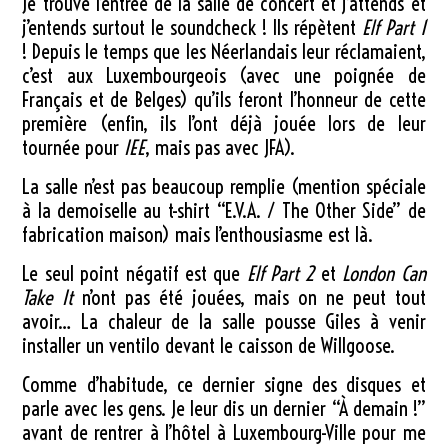
Je trouve l’entrée de la salle de concert et j’attends et
j’entends surtout le soundcheck ! Ils répètent
Elf Part 1
! Depuis le temps que les Néerlandais leur réclamaient,
c’est aux Luxembourgeois (avec une poignée de
Français et de Belges) qu’ils feront l’honneur de cette
première (enfin, ils l’ont déjà jouée lors de leur
tournée pour
IEE
, mais pas avec JFA).
La salle n’est pas beaucoup remplie (mention spéciale
à la demoiselle au t-shirt “E.V.A. / The Other Side” de
fabrication maison) mais l’enthousiasme est là.
Le seul point négatif est que
Elf Part 2
et
London Can
Take It
n’ont pas été jouées, mais on ne peut tout
avoir… La chaleur de la salle pousse Giles à venir
installer un ventilo devant le caisson de Willgoose.
Comme d’habitude, ce dernier signe des disques et
parle avec les gens. Je leur dis un dernier “À demain !”
avant de rentrer à l’hôtel à Luxembourg-Ville pour me