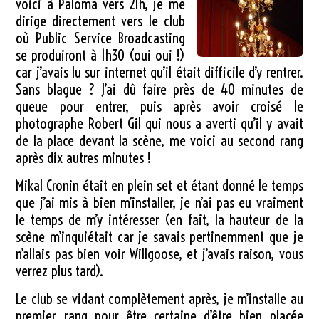
voici à Paloma vers 21h, je me
dirige directement vers le club
où Public Service Broadcasting
se produiront à 1h30 (oui oui !)
car j’avais lu sur internet qu’il était difficile d’y rentrer.
Sans blague ? J’ai dû faire près de 40 minutes de
queue pour entrer, puis après avoir croisé le
photographe Robert Gil qui nous a averti qu’il y avait
de la place devant la scène, me voici au second rang
après dix autres minutes !
Mikal Cronin était en plein set et étant donné le temps
que j’ai mis à bien m’installer, je n’ai pas eu vraiment
le temps de m’y intéresser (en fait, la hauteur de la
scène m’inquiétait car je savais pertinemment que je
n’allais pas bien voir Willgoose, et j’avais raison, vous
verrez plus tard).
Le club se vidant complètement après, je m’installe au
premier rang pour être certaine d’être bien placée