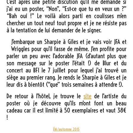
C’est après une petite discution qu’il me demande si
j’ai eu un poster, “Non”, “Est-ce que tu en veux un ?”
“Bah oui !” Le voilà alors parti en coulisses m’en
chercher un tout neuf tout propre et je ne résiste pas
à la tentation de lui demander de le signer.
J’embarque un Sharpie à Giles et je vais voir JFA et
Wriggles pour qu’il fasse de même. J’en profite pour
parler un peu avec l’adorable JFA (d’autant plus que
son message sur le poster l’était !) de Blur et du
concert au BFI le 7 juillet pour lequel j’ai trouvé un
siège au premier rang. Je rends le Sharpie à Giles et je
leur dis à bientôt (“que” trois semaines à attendre !).
De retour à l’hôtel, je trouve le
site
de l’artiste du
poster où je découvre qu’ils m’ont font un beau
cadeau car il est limité à 50 exemplaires et vaut 38€
!
Été/automne 2015