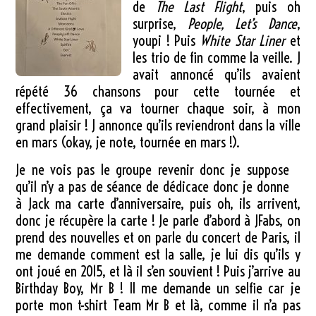
de
The Last Flight
, puis oh
surprise,
People, Let’s Dance
,
youpi ! Puis
White Star Liner
et
les trio de fin comme la veille. J
avait annoncé qu’ils avaient
répété 36 chansons pour cette tournée et
effectivement, ça va tourner chaque soir, à mon
grand plaisir ! J annonce qu’ils reviendront dans la ville
en mars (okay, je note, tournée en mars !).
Je ne vois pas le groupe revenir donc je suppose
qu’il n’y a pas de séance de dédicace donc je donne
à Jack ma carte d’anniversaire, puis oh, ils arrivent,
donc je récupère la carte ! Je parle d’abord à JFabs, on
prend des nouvelles et on parle du concert de Paris, il
me demande comment est la salle, je lui dis qu’ils y
ont joué en 2015, et là il s’en souvient ! Puis j’arrive au
Birthday Boy, Mr B ! Il me demande un selfie car je
porte mon t-shirt Team Mr B et là, comme il n’a pas