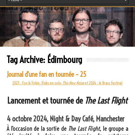
Tag Archive:
Édimbourg
Journal d’une fan en tournée – 25
2023 : Fox & Firkin, JFabs en solo,
This New Noise
et 2024 : le Brass Festival
Lancement et tournée de
The Last Flight
4 octobre 2024, Night & Day Café, Manchester
À l’occasion de la sortie de
The Last Flight
, le groupe a