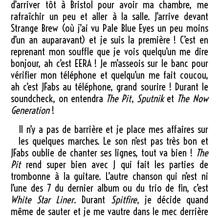
d’arriver tôt à Bristol pour avoir ma chambre, me
rafraîchir un peu et aller à la salle. J’arrive devant
Strange Brew (où j’ai vu Pale Blue Eyes un peu moins
d’un an auparavant) et je suis la première ! C’est en
reprenant mon souffle que je vois quelqu’un me dire
bonjour, ah c’est EERA ! Je m’asseois sur le banc pour
vérifier mon téléphone et quelqu’un me fait coucou,
ah c’est JFabs au téléphone, grand sourire ! Durant le
soundcheck, on entendra
The Pit
,
Sputnik
et
The Now
Generation
!
Il n’y a pas de barrière et je place mes affaires sur
les quelques marches. Le son n’est pas très bon et
JFabs oublie de chanter ses lignes, tout va bien !
The
Pit
rend super bien avec J qui fait les parties de
trombonne à la guitare. L’autre chanson qui n’est ni
l’une des 7 du dernier album ou du trio de fin, c’est
White Star Liner
. Durant
Spitfire
, je décide quand
même de sauter et je me vautre dans le mec derrière