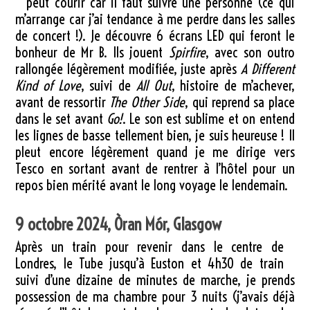
peut courir car il faut suivre une personne (ce qui
m’arrange car j’ai tendance à me perdre dans les salles
de concert !). Je découvre 6 écrans LED qui feront le
bonheur de Mr B. Ils jouent
Spirfire
, avec son outro
rallongée légèrement modifiée, juste après
A Different
Kind of Love
, suivi de
All Out
, histoire de m’achever,
avant de ressortir
The Other Side
, qui reprend sa place
dans le set avant
Go!
. Le son est sublime et on entend
les lignes de basse tellement bien, je suis heureuse ! Il
pleut encore légèrement quand je me dirige vers
Tesco en sortant avant de rentrer à l’hôtel pour un
repos bien mérité avant le long voyage le lendemain.
9 octobre 2024, Òran Mór, Glasgow
Après un train pour revenir dans le centre de
Londres, le Tube jusqu’à Euston et 4h30 de train
suivi d’une dizaine de minutes de marche, je prends
possession de ma chambre pour 3 nuits (j’avais déjà