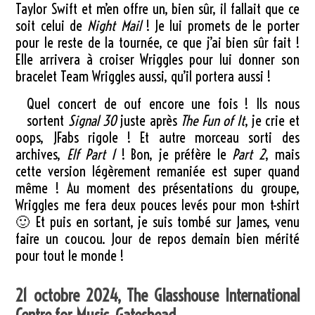
Taylor Swift et m’en offre un, bien sûr, il fallait que ce
soit celui de
Night Mail
! Je lui promets de le porter
pour le reste de la tournée, ce que j’ai bien sûr fait !
Elle arrivera à croiser Wriggles pour lui donner son
bracelet Team Wriggles aussi, qu’il portera aussi !
Quel concert de ouf encore une fois ! Ils nous
sortent
Signal 30
juste après
The Fun of It
, je crie et
oops, JFabs rigole ! Et autre morceau sorti des
archives,
Elf Part 1
! Bon, je préfère le
Part 2
, mais
cette version légèrement remaniée est super quand
même ! Au moment des présentations du groupe,
Wriggles me fera deux pouces levés pour mon t-shirt
🙂 Et puis en sortant, je suis tombé sur James, venu
faire un coucou. Jour de repos demain bien mérité
pour tout le monde !
21 octobre 2024, The Glasshouse International
Centre for Music, Gateshead