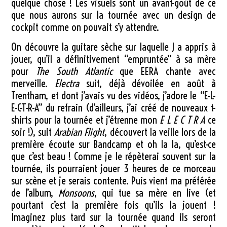
quelque chose ! Les visuels sont un avant-goût de ce
que nous aurons sur la tournée avec un design de
cockpit comme on pouvait s’y attendre.
On découvre la guitare sèche sur laquelle J a appris à
jouer, qu’il a définitivement “empruntée” à sa mère
pour
The South Atlantic
que EERA chante avec
merveille.
Electra
suit, déjà dévoilée en août à
Trentham, et dont j’avais vu des vidéos, j’adore le “E-L-
E-C-T-R-A” du refrain (d’ailleurs, j’ai créé de nouveaux t-
shirts pour la tournée et j’étrenne mon
E L E C T R A
ce
soir !), suit
Arabian Flight
, découvert la veille lors de la
première écoute sur Bandcamp et oh la la, qu’est-ce
que c’est beau ! Comme je le répèterai souvent sur la
tournée, ils pourraient jouer 3 heures de ce morceau
sur scène et je serais contente. Puis vient ma préférée
de l’album,
Monsoons
, qui tue sa mère en live (et
pourtant c’est la première fois qu’ils la jouent !
Imaginez plus tard sur la tournée quand ils seront