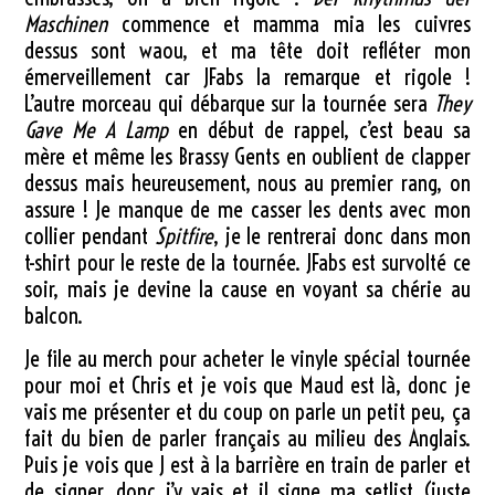
Maschinen
commence et mamma mia les cuivres
dessus sont waou, et ma tête doit refléter mon
émerveillement car JFabs la remarque et rigole !
L’autre morceau qui débarque sur la tournée sera
They
Gave Me A Lamp
en début de rappel, c’est beau sa
mère et même les Brassy Gents en oublient de clapper
dessus mais heureusement, nous au premier rang, on
assure ! Je manque de me casser les dents avec mon
collier pendant
Spitfire
, je le rentrerai donc dans mon
t-shirt pour le reste de la tournée. JFabs est survolté ce
soir, mais je devine la cause en voyant sa chérie au
balcon.
Je file au merch pour acheter le vinyle spécial tournée
pour moi et Chris et je vois que Maud est là, donc je
vais me présenter et du coup on parle un petit peu, ça
fait du bien de parler français au milieu des Anglais.
Puis je vois que J est à la barrière en train de parler et
de signer, donc j’y vais et il signe ma setlist (juste