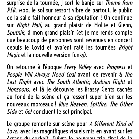
surprise de la tournée, J sort le banjo sur
Theme from
PSB
, woo, le sol sur ressort vibre de partout, le public
de la salle fait honneur à sa réputation ! On continue
sur
Night Mail
, au grand plaisir de Mollie et Glenn,
Sputnik
, à mon grand plaisir (et je me rends compte
que beaucoup de personnes sont revenues en concert
depuis le Covid et avaient raté les tournées
Bright
Magic
et la nouvelle version funky).
On retourne à l’époque
Every Valley
avec
Progress
et
People Will Always Need Coal
avant de revenir à
The
Last Flight
avec
The South Atlantic
,
Arabian Flight
et
Monsoons
, et là je découvre les Brassy Gents cachés
au fond de la scène et ça ressent super bien sur les
nouveaux morceaux !
Blue Heaven
,
Spitfire
,
The Other
Side
et
Go!
concluent le set principal.
Le groupe remonte sur scène pour
A Different Kind of
Love
, avec les magnifiques visuels mis en avant sur les
écrans du cockpit. Suivra le nouveau trio final de la