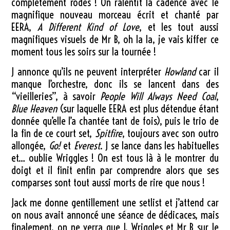
complètement rodés ! On ralentit la cadence avec le
magnifique nouveau morceau écrit et chanté par
EERA,
A Different Kind of Love
, et les tout aussi
magnifiques visuels de Mr B, oh la la, je vais kiffer ce
moment tous les soirs sur la tournée !
J annonce qu’ils ne peuvent interpréter
Howland
car il
manque l’orchestre, donc ils se lancent dans des
“vieilleries”, à savoir
People Will Always Need Coal
,
Blue Heaven
(sur laquelle EERA est plus détendue étant
donnée qu’elle l’a chantée tant de fois), puis le trio de
la fin de ce court set,
Spitfire
, toujours avec son outro
allongée,
Go!
et
Everest
. J se lance dans les habituelles
et… oublie Wriggles ! On est tous là à le montrer du
doigt et il finit enfin par comprendre alors que ses
comparses sont tout aussi morts de rire que nous !
Jack me donne gentillement une setlist et j’attend car
on nous avait annoncé une séance de dédicaces, mais
finalement, on ne verra que J, Wriggles et Mr B sur le