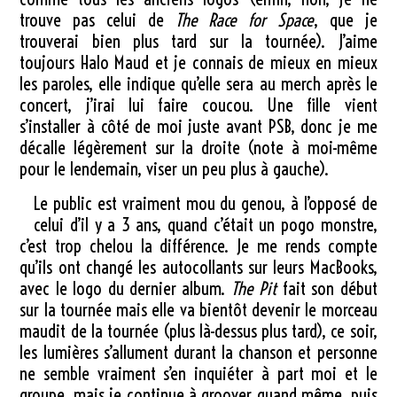
trouve pas celui de
The Race for Space
, que je
trouverai bien plus tard sur la tournée). J’aime
toujours Halo Maud et je connais de mieux en mieux
les paroles, elle indique qu’elle sera au merch après le
concert, j’irai lui faire coucou. Une fille vient
s’installer à côté de moi juste avant PSB, donc je me
décalle légèrement sur la droite (note à moi-même
pour le lendemain, viser un peu plus à gauche).
Le public est vraiment mou du genou, à l’opposé de
celui d’il y a 3 ans, quand c’était un pogo monstre,
c’est trop chelou la différence. Je me rends compte
qu’ils ont changé les autocollants sur leurs MacBooks,
avec le logo du dernier album.
The Pit
fait son début
sur la tournée mais elle va bientôt devenir le morceau
maudit de la tournée (plus là-dessus plus tard), ce soir,
les lumières s’allument durant la chanson et personne
ne semble vraiment s’en inquiéter à part moi et le
groupe, mais je continue à groover quand même, puis