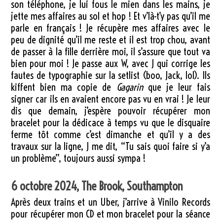
son téléphone, je lui fous le mien dans les mains, je
jette mes affaires au sol et hop ! Et v’là-t’y pas qu’il me
parle en français ! Je récupère mes affaires avec le
peu de dignité qu’il me reste et il est trop chou, avant
de passer à la fille derrière moi, il s’assure que tout va
bien pour moi ! Je passe aux W, avec J qui corrige les
fautes de typographie sur la setlist (boo, Jack, lol). Ils
kiffent bien ma copie de
Gagarin
que je leur fais
signer car ils en avaient encore pas vu en vrai ! Je leur
dis que demain, j’espère pouvoir récupérer mon
bracelet pour la dédicace à temps vu que le disquaire
ferme tôt comme c’est dimanche et qu’il y a des
travaux sur la ligne, J me dit, “Tu sais quoi faire si y’a
un problème”, toujours aussi sympa !
6 octobre 2024, The Brook, Southampton
Après deux trains et un Uber, j’arrive à Vinilo Records
pour récupérer mon CD et mon bracelet pour la séance