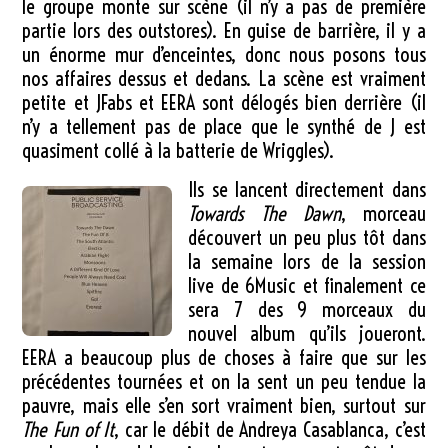
le groupe monte sur scène (il n’y a pas de première
partie lors des outstores). En guise de barrière, il y a
un énorme mur d’enceintes, donc nous posons tous
nos affaires dessus et dedans. La scène est vraiment
petite et JFabs et EERA sont délogés bien derrière (il
n’y a tellement pas de place que le synthé de J est
quasiment collé à la batterie de Wriggles).
Ils se lancent directement dans
Towards The Dawn
, morceau
découvert un peu plus tôt dans
la semaine lors de la session
live de 6Music et finalement ce
sera 7 des 9 morceaux du
nouvel album qu’ils joueront.
EERA a beaucoup plus de choses à faire que sur les
précédentes tournées et on la sent un peu tendue la
pauvre, mais elle s’en sort vraiment bien, surtout sur
The Fun of It
, car le débit de Andreya Casablanca, c’est