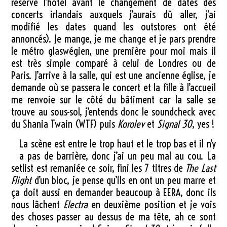
réservé l’hôtel avant le changement de dates des
concerts irlandais auxquels j’aurais dû aller, j’ai
modifié les dates quand les outstores ont été
annoncés). Je mange, je me change et je pars prendre
le métro glaswégien, une première pour moi mais il
est très simple comparé à celui de Londres ou de
Paris. J’arrive à la salle, qui est une ancienne église, je
demande où se passera le concert et la fille à l’accueil
me renvoie sur le côté du bâtiment car la salle se
trouve au sous-sol, j’entends donc le soundcheck avec
du Shania Twain (WTF) puis
Korolev
et
Signal 30
, yes !
La scène est entre le trop haut et le trop bas et il n’y
a pas de barrière, donc j’ai un peu mal au cou. La
setlist est remaniée ce soir, fini les 7 titres de
The Last
Flight
d’un bloc, je pense qu’ils en ont un peu marre et
ça doit aussi en demander beaucoup à EERA, donc ils
nous lâchent
Electra
en deuxième position et je vois
des choses passer au dessus de ma tête, ah ce sont