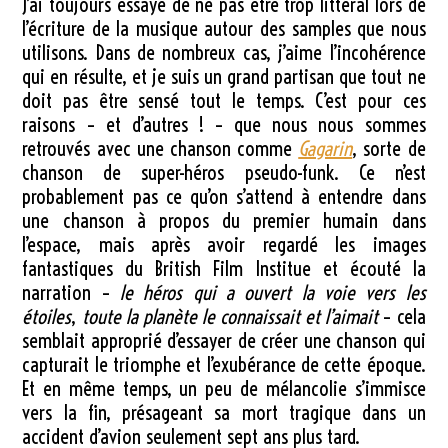
J’ai toujours essayé de ne pas être trop littéral lors de
l’écriture de la musique autour des samples que nous
utilisons. Dans de nombreux cas, j’aime l’incohérence
qui en résulte, et je suis un grand partisan que tout ne
doit pas être sensé tout le temps. C’est pour ces
raisons – et d’autres ! – que nous nous sommes
retrouvés avec une chanson comme
Gagarin
, sorte de
chanson de super-héros pseudo-funk. Ce n’est
probablement pas ce qu’on s’attend à entendre dans
une chanson à propos du premier humain dans
l’espace, mais après avoir regardé les images
fantastiques du British Film Institue et écouté la
narration –
le héros qui a ouvert la voie vers les
étoiles
,
toute la planète le connaissait et l’aimait
– cela
semblait approprié d’essayer de créer une chanson qui
capturait le triomphe et l’exubérance de cette époque.
Et en même temps, un peu de mélancolie s’immisce
vers la fin, présageant sa mort tragique dans un
accident d’avion seulement sept ans plus tard.