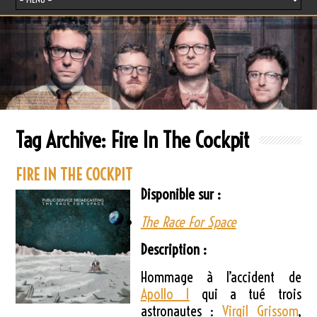
Tag Archive:
Fire In The Cockpit
FIRE IN THE COCKPIT
Disponible sur :
The Race For Space
Description :
Hommage à l’accident de
Apollo 1
qui a tué trois
astronautes :
Virgil Grissom
,