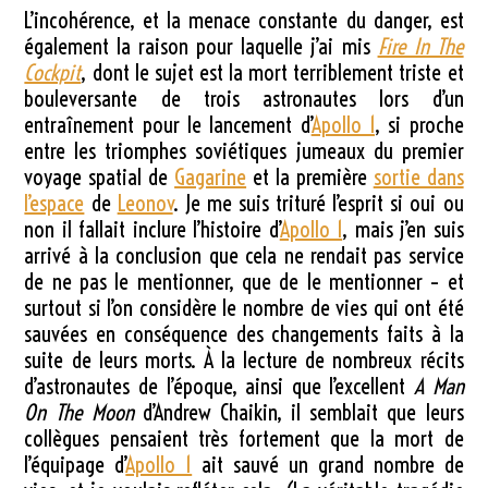
L’incohérence, et la menace constante du danger, est
également la raison pour laquelle j’ai mis
Fire In The
Cockpit
, dont le sujet est la mort terriblement triste et
bouleversante de trois astronautes lors d’un
entraînement pour le lancement d’
Apollo 1
, si proche
entre les triomphes soviétiques jumeaux du premier
voyage spatial de
Gagarine
et la première
sortie dans
l’espace
de
Leonov
. Je me suis trituré l’esprit si oui ou
non il fallait inclure l’histoire d’
Apollo 1
, mais j’en suis
arrivé à la conclusion que cela ne rendait pas service
de ne pas le mentionner, que de le mentionner – et
surtout si l’on considère le nombre de vies qui ont été
sauvées en conséquence des changements faits à la
suite de leurs morts. À la lecture de nombreux récits
d’astronautes de l’époque, ainsi que l’excellent
A Man
On The Moon
d’Andrew Chaikin, il semblait que leurs
collègues pensaient très fortement que la mort de
l’équipage d’
Apollo 1
ait sauvé un grand nombre de