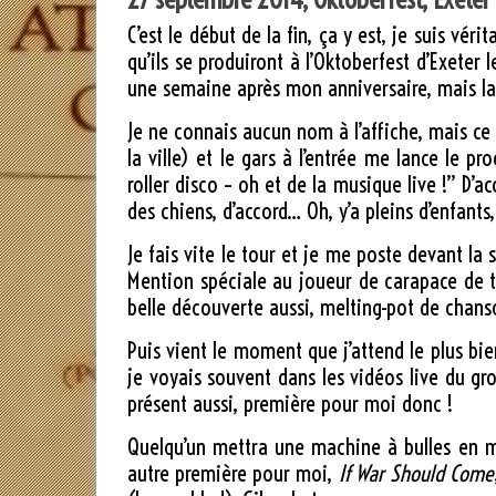
C’est le début de la fin, ça y est, je suis vé
qu’ils se produiront à l’Oktoberfest d’Exeter 
une semaine après mon anniversaire, mais la 
Je ne connais aucun nom à l’affiche, mais ce 
la ville) et le gars à l’entrée me lance le 
roller disco – oh et de la musique live !” D’
des chiens, d’accord… Oh, y’a pleins d’enfants
Je fais vite le tour et je me poste devant la 
Mention spéciale au joueur de carapace de to
belle découverte aussi, melting-pot de chanso
Puis vient le moment que j’attend le plus b
je voyais souvent dans les vidéos live du gro
présent aussi, première pour moi donc !
Quelqu’un mettra une machine à bulles en ma
autre première pour moi,
If War Should Come