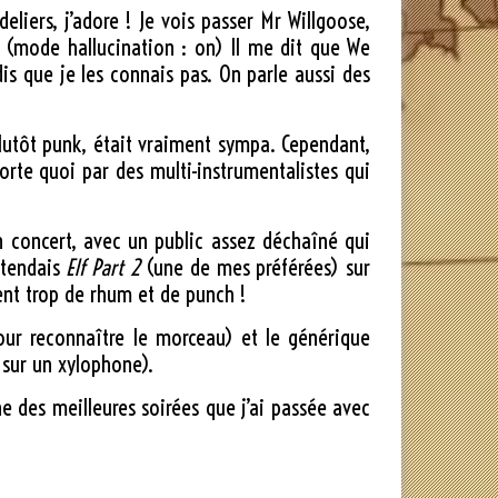
liers, j’adore ! Je vois passer Mr Willgoose,
u (mode hallucination : on) Il me dit que We
is que je les connais pas. On parle aussi des
utôt punk, était vraiment sympa. Cependant,
rte quoi par des multi-instrumentalistes qui
on concert, avec un public assez déchaîné qui
ntendais
Elf Part 2
(une de mes préférées) sur
nt trop de rhum et de punch !
pour reconnaître le morceau) et le générique
 sur un xylophone).
une des meilleures soirées que j’ai passée avec