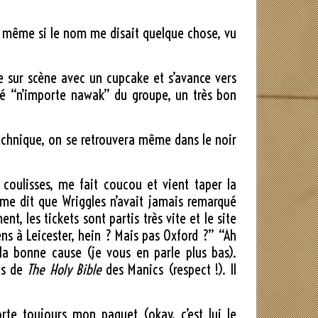
, même si le nom me disait quelque chose, vu
te sur scène avec un cupcake et s’avance vers
ôté “n’importe nawak” du groupe, un très bon
technique, on se retrouvera même dans le noir
coulisses, me fait coucou et vient taper la
 me dit que Wriggles n’avait jamais remarqué
nt, les tickets sont partis très vite et le site
ns à Leicester, hein ? Mais pas Oxford ?” “Ah
 la bonne cause (je vous en parle plus bas).
ins de
The Holy Bible
des Manics (respect !). Il
orte toujours mon paquet (okay, c’est lui le