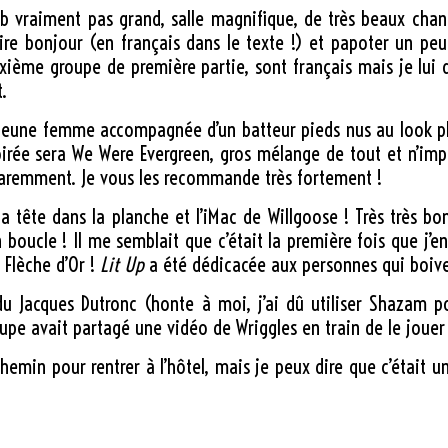
b vraiment pas grand, salle magnifique, de très beaux chande
ire bonjour (en français dans le texte !) et papoter un pe
xième groupe de première partie, sont français mais je lui d
.
 jeune femme accompagnée d’un batteur pieds nus au look pl
irée sera We Were Evergreen, gros mélange de tout et n’impo
paremment. Je vous les recommande très fortement !
la tête dans la planche et l’iMac de Willgoose ! Très très b
boucle ! Il me semblait que c’était la première fois que j’e
 Flèche d’Or !
Lit Up
a été dédicacée aux personnes qui boive
du Jacques Dutronc (honte à moi, j’ai dû utiliser Shazam 
pe avait partagé une vidéo de Wriggles en train de le jouer
chemin pour rentrer à l’hôtel, mais je peux dire que c’était 