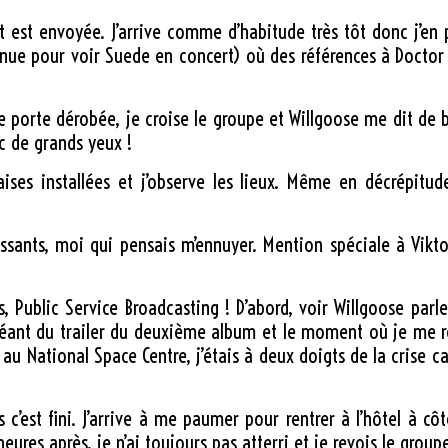
t est envoyée. J’arrive comme d’habitude très tôt donc j’en 
 venue pour voir Suede en concert) où des références à Doctor 
porte dérobée, je croise le groupe et Willgoose me dit de bie
c de grands yeux !
aises installées et j’observe les lieux. Même en décrépitude
ressants, moi qui pensais m’ennuyer. Mention spéciale à Vik
s, Public Service Broadcasting ! D’abord, voir Willgoose parl
ran géant du trailer du deuxième album et le moment où je me 
au National Space Centre, j’étais à deux doigts de la crise car
 c’est fini. J’arrive à me paumer pour rentrer à l’hôtel à cô
heures après, je n’ai toujours pas atterri et je revois le gro