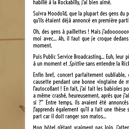
habillé à la Rockabilly, j’ai bien aimé.
Suivra Moodoïd, que la plupart des gens du 
qu’ils étaient déjà annoncé en première part
Oh, des gens à paillettes ! Mais j’adoooooor
moi avec… Ah, il faut que je croque dedans 
moment.
Puis Public Service Broadcasting… Euh, leur 
à un moment et
Spitfire
sans entendre la Ric
Enfin bref, concert parfaitement oubliable
causette pendant une bonne vingtaine de min
l’autocollant ! En fait, j’ai fait les babioles
a même crashé, heureusement, après que j’ai 
si ?” Entre temps, ils avaient été annoncés
J’apprends également qu’il a fait une thèse 
part car il doit ranger son matos…
Mon hôtel n’étant vraiment pas loin, j’atte