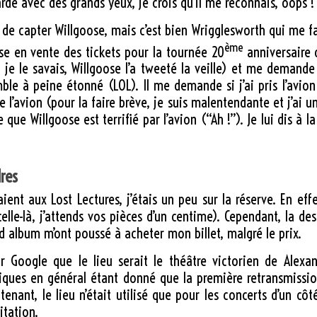
arde avec des grands yeux, je crois qu’il me reconnais, oops !
de capter Willgoose, mais c’est bien Wrigglesworth qui me fai
ème
se en vente des tickets pour la tournée 20
anniversaire
 je le savais, Willgoose l’a tweeté la veille) et me demande 
le à peine étonné (LOL). Il me demande si j’ai pris l’avion 
l’avion (pour la faire brève, je suis malentendante et j’ai u
 que Willgoose est terrifié par l’avion (“Ah !”). Je lui dis à 
res
ent aux Lost Lectures, j’étais un peu sur la réserve. En effe
lle-là, j’attends vos pièces d’un centime). Cependant, la des
nd album m’ont poussé à acheter mon billet, malgré le prix.
r Google que le lieu serait le théâtre victorien de Alexand
ques en général étant donné que la première retransmission 
nant, le lieu n’était utilisé que pour les concerts d’un côté
itation.