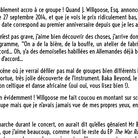
ritablement accro à ce groupe ! Quand J. Willgoose, Esq. anno
le 27 septembre 2014, et que je vois le prix ridiculement bas,
date correspond au premier anniversaire depuis que je les ai
n’est pas grave, j’aime bien découvrir des choses, j’arrive 
programme, “On a de la bière, de la bouffe, un atelier de fab
accord… Oh, y’a des demoiselles habillées en Allemandes déjà 
, d’accord…
scène où je verrai défiler pas mal de groupes bien différents
rtue, très jolie découverte de l’instrument. Baka Beyond, le
n celtique et danse africaine (oui oui, vous lisez bien !).
ien évidemment ! Willgoose me fait coucou en montant sur sc
upe mais que je n’avais jamais vue de mes propres yeux, en f
rche durant le concert, on aurait dit qu’elles gênaient Mr
, que j’aime beaucoup, comme tout le reste du EP
The War 