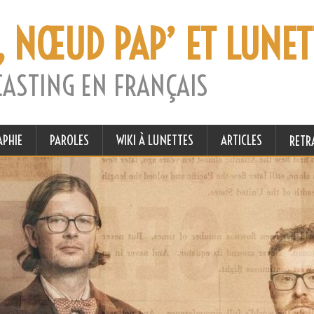
, NŒUD PAP’ ET LUNET
CASTING EN FRANÇAIS
APHIE
PAROLES
WIKI À LUNETTES
ARTICLES
RETR