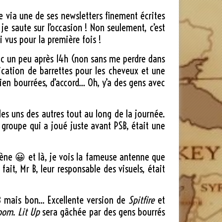
nce via une de ses newsletters finement écrites
 je saute sur l’occasion ! Non seulement, c’est
 vus pour la première fois !
donc un peu après 14h (non sans me perdre dans
rication de barrettes pour les cheveux et une
bien bourrées, d’accord… Oh, y’a des gens avec
 les uns des autres tout au long de la journée.
 groupe qui a joué juste avant PSB, était une
ène 😀 et là, je vois la fameuse antenne que
ait, Mr B, leur responsable des visuels, était
 B mais bon… Excellente version de
Spitfire
et
Room
.
Lit Up
sera gâchée par des gens bourrés