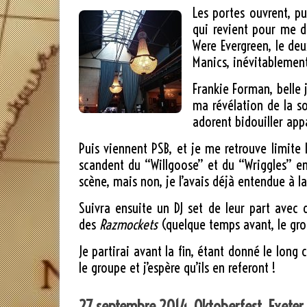
Les portes ouvrent, pu
qui revient pour me d
Were Evergreen, le deu
Manics, inévitablement
Frankie Forman, belle
ma révélation de la so
adorent bidouiller ap
Puis viennent PSB, et je me retrouve limite 
scandent du “Willgoose” et du “Wriggles” en 
scène, mais non, je l’avais déjà entendue à la
Suivra ensuite un DJ set de leur part avec 
des
Razmockets
(quelque temps avant, le grou
Je partirai avant la fin, étant donné le long 
le groupe et j’espère qu’ils en referont !
27 septembre 2014, Oktoberfest, Exeter