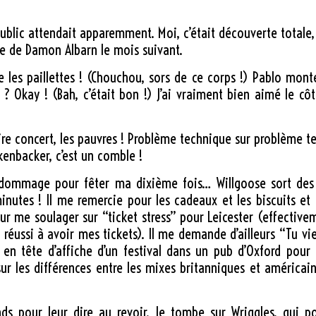
public attendait apparemment. Moi, c’était découverte totale
ie de Damon Albarn le mois suivant.
e les paillettes ! (Chouchou, sors de ce corps !) Pablo mon
? Okay ! (Bah, c’était bon !) J’ai vraiment bien aimé le c
pire concert, les pauvres ! Problème technique sur problème 
kenbacker, c’est un comble !
, dommage pour fêter ma dixième fois… Willgoose sort des 
utes ! Il me remercie pour les cadeaux et les biscuits et
 pour me soulager sur “ticket stress” pour Leicester (effectiveme
réussi à avoir mes tickets). Il me demande d’ailleurs “Tu vie
 en tête d’affiche d’un festival dans un pub d’Oxford pour
sur les différences entre les mixes britanniques et américa
nds pour leur dire au revoir. Je tombe sur Wriggles, qui p