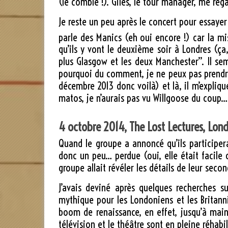
(le comble !). Giles, le tour manager, me reg
Je reste un peu après le concert pour essayer 
parle des Manics (eh oui encore !) car la mi
qu’ils y vont le deuxième soir à Londres (ça,
plus Glasgow et les deux Manchester”. Il semb
pourquoi du comment, je ne peux pas prendre 
décembre 2013 donc voilà) et là, il m’explique
matos, je n’aurais pas vu Willgoose du coup…
4 octobre 2014, The Lost Lectures, Lond
Quand le groupe a annoncé qu’ils participerai
donc un peu… perdue (oui, elle était facile ce
groupe allait révéler les détails de leur seco
J’avais deviné après quelques recherches su
mythique pour les Londoniens et les Britanni
boom de renaissance, en effet, jusqu’à mainte
télévision et le théâtre sont en pleine réhabil