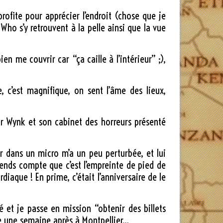
profite pour apprécier l’endroit (chose que je
Who s’y retrouvent à la pelle ainsi que la vue
n me couvrir car “ça caille à l’intérieur” ;),
, c’est magnifique, on sent l’âme des lieux,
tor Wynk et son cabinet des horreurs présenté
er dans un micro m’a un peu perturbée, et lui
rends compte que c’est l’empreinte de pied de
diaque ! En prime, c’était l’anniversaire de le
té et je passe en mission “obtenir des billets
upe une semaine après à Montpellier…