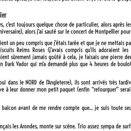
ier
ys, c’est toujours quelque chose de particulier, alors après
ersaire), alors j’ai sauté sur le concert de Montpellier pour 
aient un peu compris que j’étais tarée et que je ne mettais pa
iscuits Reims Roses (j’avais compris qu’ils adoraient le
ient sûrement jamais goûté à cela, je faisais une pierre de
un Dark Vador qui m’a demandé plus que 4 heures de boulot, 
ui dans le NORD de l’Angleterre), ils sont arrivés très tard
ive à leur donner mon petit paquet (enfin “refourguer” serait
joli balcon avant de me rendre compte que… je suis toute seul
rançais les Arondes, monte sur scène. Trio assez sympa de su