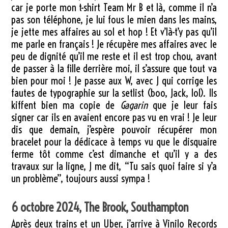
car je porte mon t-shirt Team Mr B et là, comme il n’a
pas son téléphone, je lui fous le mien dans les mains,
je jette mes affaires au sol et hop ! Et v’là-t’y pas qu’il
me parle en français ! Je récupère mes affaires avec le
peu de dignité qu’il me reste et il est trop chou, avant
de passer à la fille derrière moi, il s’assure que tout va
bien pour moi ! Je passe aux W, avec J qui corrige les
fautes de typographie sur la setlist (boo, Jack, lol). Ils
kiffent bien ma copie de
Gagarin
que je leur fais
signer car ils en avaient encore pas vu en vrai ! Je leur
dis que demain, j’espère pouvoir récupérer mon
bracelet pour la dédicace à temps vu que le disquaire
ferme tôt comme c’est dimanche et qu’il y a des
travaux sur la ligne, J me dit, “Tu sais quoi faire si y’a
un problème”, toujours aussi sympa !
6 octobre 2024, The Brook, Southampton
Après deux trains et un Uber, j’arrive à Vinilo Records