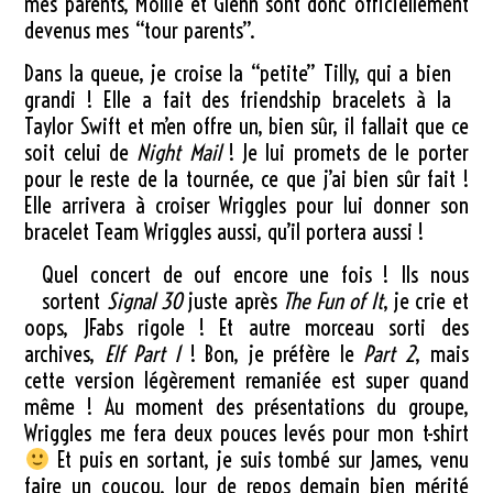
mes parents, Mollie et Glenn sont donc officiellement
devenus mes “tour parents”.
Dans la queue, je croise la “petite” Tilly, qui a bien
grandi ! Elle a fait des friendship bracelets à la
Taylor Swift et m’en offre un, bien sûr, il fallait que ce
soit celui de
Night Mail
! Je lui promets de le porter
pour le reste de la tournée, ce que j’ai bien sûr fait !
Elle arrivera à croiser Wriggles pour lui donner son
bracelet Team Wriggles aussi, qu’il portera aussi !
Quel concert de ouf encore une fois ! Ils nous
sortent
Signal 30
juste après
The Fun of It
, je crie et
oops, JFabs rigole ! Et autre morceau sorti des
archives,
Elf Part 1
! Bon, je préfère le
Part 2
, mais
cette version légèrement remaniée est super quand
même ! Au moment des présentations du groupe,
Wriggles me fera deux pouces levés pour mon t-shirt
Et puis en sortant, je suis tombé sur James, venu
faire un coucou. Jour de repos demain bien mérité