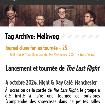
Tag Archive:
Melkweg
Journal d’une fan en tournée – 25
2023 : Fox & Firkin, JFabs en solo,
This New Noise
et 2024 : le Brass Festival
Lancement et tournée de
The Last Flight
4 octobre 2024, Night & Day Café, Manchester
À l’occasion de la sortie de
The Last Flight
, le groupe a
été invité à faire une tournée de outstores
(comprendre des showcases dans de petites salles