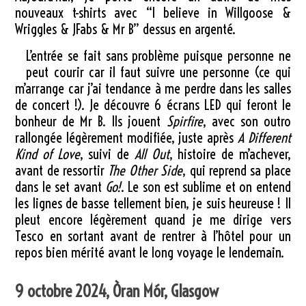
nouveaux t-shirts avec “I believe in Willgoose &
Wriggles & JFabs & Mr B” dessus en argenté.
L’entrée se fait sans problème puisque personne ne
peut courir car il faut suivre une personne (ce qui
m’arrange car j’ai tendance à me perdre dans les salles
de concert !). Je découvre 6 écrans LED qui feront le
bonheur de Mr B. Ils jouent
Spirfire
, avec son outro
rallongée légèrement modifiée, juste après
A Different
Kind of Love
, suivi de
All Out
, histoire de m’achever,
avant de ressortir
The Other Side
, qui reprend sa place
dans le set avant
Go!
. Le son est sublime et on entend
les lignes de basse tellement bien, je suis heureuse ! Il
pleut encore légèrement quand je me dirige vers
Tesco en sortant avant de rentrer à l’hôtel pour un
repos bien mérité avant le long voyage le lendemain.
9 octobre 2024, Òran Mór, Glasgow