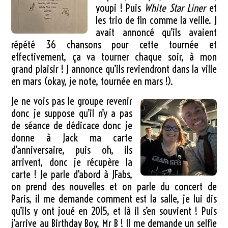
youpi ! Puis
White Star Liner
et
les trio de fin comme la veille. J
avait annoncé qu’ils avaient
répété 36 chansons pour cette tournée et
effectivement, ça va tourner chaque soir, à mon
grand plaisir ! J annonce qu’ils reviendront dans la ville
en mars (okay, je note, tournée en mars !).
Je ne vois pas le groupe revenir
donc je suppose qu’il n’y a pas
de séance de dédicace donc je
donne à Jack ma carte
d’anniversaire, puis oh, ils
arrivent, donc je récupère la
carte ! Je parle d’abord à JFabs,
on prend des nouvelles et on parle du concert de
Paris, il me demande comment est la salle, je lui dis
qu’ils y ont joué en 2015, et là il s’en souvient ! Puis
j’arrive au Birthday Boy, Mr B ! Il me demande un selfie