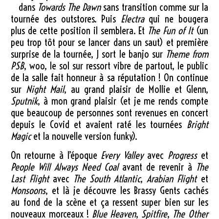
dans
Towards The Dawn
sans transition comme sur la
tournée des outstores. Puis
Electra
qui ne bougera
plus de cette position il semblera. Et
The Fun of It
(un
peu trop tôt pour se lancer dans un saut) et première
surprise de la tournée, J sort le banjo sur
Theme from
PSB
, woo, le sol sur ressort vibre de partout, le public
de la salle fait honneur à sa réputation ! On continue
sur
Night Mail
, au grand plaisir de Mollie et Glenn,
Sputnik
, à mon grand plaisir (et je me rends compte
que beaucoup de personnes sont revenues en concert
depuis le Covid et avaient raté les tournées
Bright
Magic
et la nouvelle version funky).
On retourne à l’époque
Every Valley
avec
Progress
et
People Will Always Need Coal
avant de revenir à
The
Last Flight
avec
The South Atlantic
,
Arabian Flight
et
Monsoons
, et là je découvre les Brassy Gents cachés
au fond de la scène et ça ressent super bien sur les
nouveaux morceaux !
Blue Heaven
,
Spitfire
,
The Other