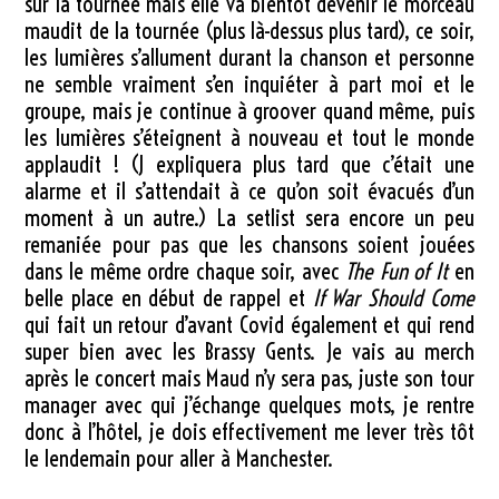
sur la tournée mais elle va bientôt devenir le morceau
maudit de la tournée (plus là-dessus plus tard), ce soir,
les lumières s’allument durant la chanson et personne
ne semble vraiment s’en inquiéter à part moi et le
groupe, mais je continue à groover quand même, puis
les lumières s’éteignent à nouveau et tout le monde
applaudit ! (J expliquera plus tard que c’était une
alarme et il s’attendait à ce qu’on soit évacués d’un
moment à un autre.) La setlist sera encore un peu
remaniée pour pas que les chansons soient jouées
dans le même ordre chaque soir, avec
The Fun of It
en
belle place en début de rappel et
If War Should Come
qui fait un retour d’avant Covid également et qui rend
super bien avec les Brassy Gents. Je vais au merch
après le concert mais Maud n’y sera pas, juste son tour
manager avec qui j’échange quelques mots, je rentre
donc à l’hôtel, je dois effectivement me lever très tôt
le lendemain pour aller à Manchester.