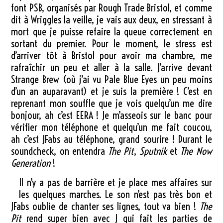
font PSB, organisés par Rough Trade Bristol, et comme
dit à Wriggles la veille, je vais aux deux, en stressant à
mort que je puisse refaire la queue correctement en
sortant du premier. Pour le moment, le stress est
d’arriver tôt à Bristol pour avoir ma chambre, me
rafraîchir un peu et aller à la salle. J’arrive devant
Strange Brew (où j’ai vu Pale Blue Eyes un peu moins
d’un an auparavant) et je suis la première ! C’est en
reprenant mon souffle que je vois quelqu’un me dire
bonjour, ah c’est EERA ! Je m’asseois sur le banc pour
vérifier mon téléphone et quelqu’un me fait coucou,
ah c’est JFabs au téléphone, grand sourire ! Durant le
soundcheck, on entendra
The Pit
,
Sputnik
et
The Now
Generation
!
Il n’y a pas de barrière et je place mes affaires sur
les quelques marches. Le son n’est pas très bon et
JFabs oublie de chanter ses lignes, tout va bien !
The
Pit
rend super bien avec J qui fait les parties de