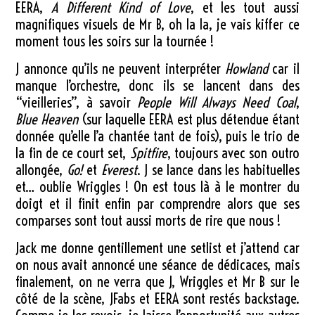
EERA,
A Different Kind of Love
, et les tout aussi
magnifiques visuels de Mr B, oh la la, je vais kiffer ce
moment tous les soirs sur la tournée !
J annonce qu’ils ne peuvent interpréter
Howland
car il
manque l’orchestre, donc ils se lancent dans des
“vieilleries”, à savoir
People Will Always Need Coal
,
Blue Heaven
(sur laquelle EERA est plus détendue étant
donnée qu’elle l’a chantée tant de fois), puis le trio de
la fin de ce court set,
Spitfire
, toujours avec son outro
allongée,
Go!
et
Everest
. J se lance dans les habituelles
et… oublie Wriggles ! On est tous là à le montrer du
doigt et il finit enfin par comprendre alors que ses
comparses sont tout aussi morts de rire que nous !
Jack me donne gentillement une setlist et j’attend car
on nous avait annoncé une séance de dédicaces, mais
finalement, on ne verra que J, Wriggles et Mr B sur le
côté de la scène, JFabs et EERA sont restés backstage.