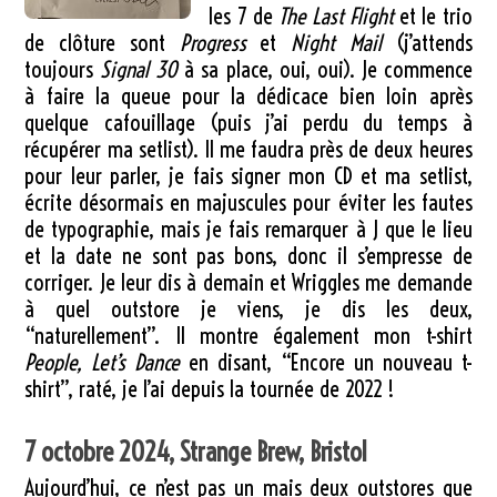
les 7 de
The Last Flight
et le trio
de clôture sont
Progress
et
Night Mail
(j’attends
toujours
Signal 30
à sa place, oui, oui). Je commence
à faire la queue pour la dédicace bien loin après
quelque cafouillage (puis j’ai perdu du temps à
récupérer ma setlist). Il me faudra près de deux heures
pour leur parler, je fais signer mon CD et ma setlist,
écrite désormais en majuscules pour éviter les fautes
de typographie, mais je fais remarquer à J que le lieu
et la date ne sont pas bons, donc il s’empresse de
corriger. Je leur dis à demain et Wriggles me demande
à quel outstore je viens, je dis les deux,
“naturellement”. Il montre également mon t-shirt
People, Let’s Dance
en disant, “Encore un nouveau t-
shirt”, raté, je l’ai depuis la tournée de 2022 !
7 octobre 2024, Strange Brew, Bristol
Aujourd’hui, ce n’est pas un mais deux outstores que