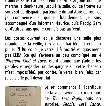
d’anniversaire car c’est celui de Mr B aujourd’hui ! Je
marche la demi-heure jusqu’à la salle, qui se trouve au
sous-sol du disquaire partenaire du outstore du jour et
je commence la queue. Rapidement, je suis
accompagné d’un Informer, Maurice, puis Paddy, Sam
et d’autres fans que je connais pas arrivent.
Les portes ouvrent et je découvre une salle plus
grande que la veille, il y a une barrière et euh, un
pillier ?! Du coup, je verrai J à moitié et quasiment
pas EERA (ce qui s’avèrera un peu compliqué sur
A
Different Kind of Love
, étant donné que j’adore les
paroles, et regarder l’un des garçons sur cette chanson
m’est impossible), par contre, je verrai bien JFabs, car
je suis pile poil devant lui !
Le set commence à l’identique
de la veille avec les 7 morceaux
de
The Last Flight
, puis oh
surprise,
People, Let’s Dance
,