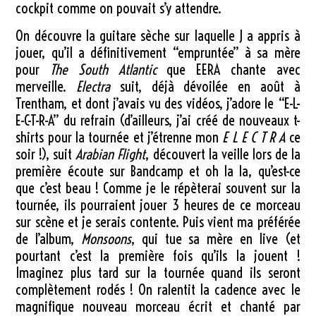
cockpit comme on pouvait s’y attendre.
On découvre la guitare sèche sur laquelle J a appris à
jouer, qu’il a définitivement “empruntée” à sa mère
pour
The South Atlantic
que EERA chante avec
merveille.
Electra
suit, déjà dévoilée en août à
Trentham, et dont j’avais vu des vidéos, j’adore le “E-L-
E-C-T-R-A” du refrain (d’ailleurs, j’ai créé de nouveaux t-
shirts pour la tournée et j’étrenne mon
E L E C T R A
ce
soir !), suit
Arabian Flight
, découvert la veille lors de la
première écoute sur Bandcamp et oh la la, qu’est-ce
que c’est beau ! Comme je le répèterai souvent sur la
tournée, ils pourraient jouer 3 heures de ce morceau
sur scène et je serais contente. Puis vient ma préférée
de l’album,
Monsoons
, qui tue sa mère en live (et
pourtant c’est la première fois qu’ils la jouent !
Imaginez plus tard sur la tournée quand ils seront
complètement rodés ! On ralentit la cadence avec le
magnifique nouveau morceau écrit et chanté par