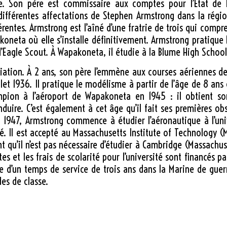
e. Son père est commissaire aux comptes pour l’État de l
fférentes affectations de Stephen Armstrong dans la régio
férentes. Armstrong est l’aîné d’une fratrie de trois qui comp
eta où elle s’installe définitivement. Armstrong pratique l
d’Eagle Scout. À Wapakoneta, il étudie à la Blume High School
aviation. À 2 ans, son père l’emmène aux courses aériennes d
llet 1936. Il pratique le modélisme à partir de l’âge de 8 ans 
mpion à l’aéroport de Wapakoneta en 1945 : il obtient so
uire. C’est également à cet âge qu’il fait ses premières o
 1947, Armstrong commence à étudier l’aéronautique à l’uni
té. Il est accepté au Massachusetts Institute of Technology (M
isant qu’il n’est pas nécessaire d’étudier à Cambridge (Massach
s et les frais de scolarité pour l’université sont financés pa
 d’un temps de service de trois ans dans la Marine de guerr
es de classe.