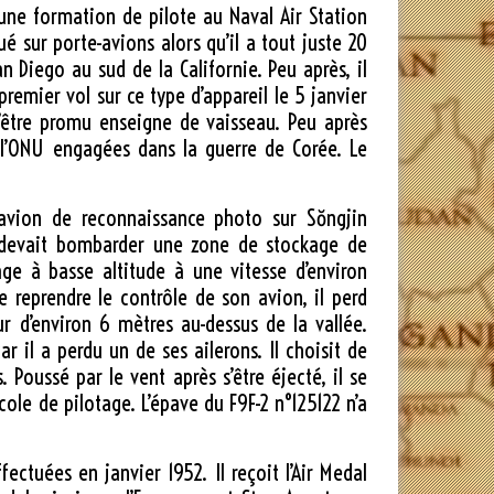
t une formation de pilote au Naval Air Station
 sur porte-avions alors qu’il a tout juste 20
an Diego au sud de la Californie. Peu après, il
remier vol sur ce type d’appareil le
5 janvier
’être promu enseigne de vaisseau. Peu après
e l’ONU engagées dans la guerre de Corée. Le
avion de reconnaissance photo sur Sŏngjin
il devait bombarder une zone de stockage de
ge à basse altitude à une vitesse d’environ
de reprendre le contrôle de son avion, il perd
ur d’environ
6 mètres
au-dessus de la vallée.
 il a perdu un de ses ailerons. Il choisit de
 Poussé par le vent après s’être éjecté, il se
ole de pilotage. L’épave du F9F-2 n°125122 n’a
ectuées en janvier 1952. Il reçoit l’Air Medal