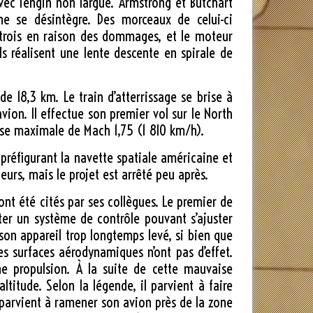
avec l’engin non largué. Armstrong et Butchart
ne se désintègre. Des morceaux de celui-ci
trois en raison des dommages, et le moteur
 réalisent une lente descente en spirale de
e de
18,3 km
. Le train d’atterrissage se brise à
avion. Il effectue son premier vol sur le North
sse maximale de Mach 1,75 (
1 810 km/h
).
 préfigurant la navette spatiale américaine et
eurs, mais le projet est arrêté peu après.
ont été cités par ses collègues. Le premier de
ter un système de contrôle pouvant s’ajuster
son appareil trop longtemps levé, si bien que
les surfaces aérodynamiques n’ont pas d’effet.
e propulsion. À la suite de cette mauvaise
altitude. Selon la légende, il parvient à faire
parvient à ramener son avion près de la zone