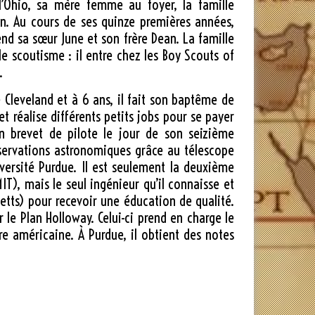
’Ohio, sa mère femme au foyer, la famille
n. Au cours de ses quinze premières années,
rend sa sœur June et son frère Dean. La famille
e scoutisme : il entre chez les Boy Scouts of
.
e Cleveland et à 6 ans, il fait son baptême de
et réalise différents petits jobs pour se payer
n brevet de pilote le jour de son seizième
bservations astronomiques grâce au télescope
versité Purdue. Il est seulement la deuxième
IT), mais le seul ingénieur qu’il connaisse et
usetts) pour recevoir une éducation de qualité.
r le Plan Holloway. Celui-ci prend en charge le
e américaine. À Purdue, il obtient des notes