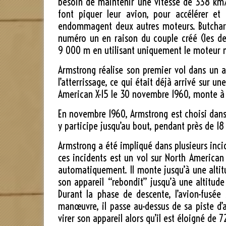
besoin de maintenir une vitesse de
338 km
font piquer leur avion, pour accélérer et
endommagent deux autres moteurs. Butchart
numéro un en raison du couple créé (les de
9 000 m
en utilisant uniquement le moteur 
Armstrong réalise son premier vol dans un a
l’atterrissage, ce qui était déjà arrivé sur u
American X-15 le
30 novembre 1960
, monte à
En novembre 1960, Armstrong est choisi dans l
y participe jusqu’au bout, pendant près de 1
Armstrong a été impliqué dans plusieurs incid
ces incidents est un vol sur North American 
automatiquement. Il monte jusqu’à une alti
son appareil “rebondit” jusqu’à une altitud
Durant la phase de descente, l’avion-fusé
manœuvre, il passe au-dessus de sa piste d’
virer son appareil alors qu’il est éloigné de
7