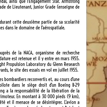
edal, ainsi que l’Engagement Star. Armstrong
rade de Lieutenant, Junior Grade (enseigne de
 durant cette deuxième partie de sa scolarité
es dans le domaine de l’aérospatiale.
 auprès de la NACA, organisme de recherche
ature est retenue et il y entre en mars 1955.
ight Propulsion Laboratory du Glenn Research
ds, le site des essais en vol en juillet 1955.
des bombardiers reconvertis et, au cours d’une
pilote dans le siège droit d’un Boeing B-29
ng a la responsabilité de la libération de la
adrimoteur. En montant à
30 000 pieds
(
9 km
),
té et il menace de se désintégrer. L’avion a