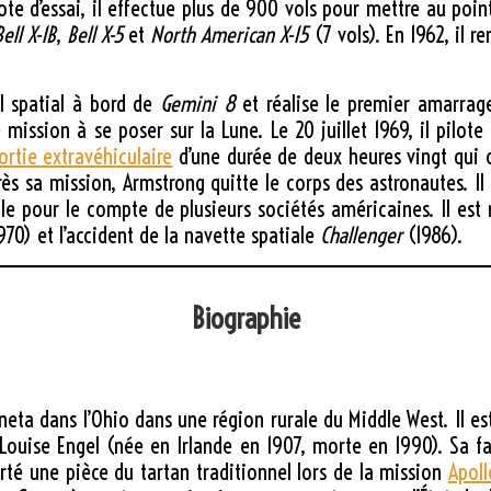
te d’essai, il effectue plus de 900 vols pour mettre au point
Bell X-1B
,
Bell X-5
et
North American X-15
(7 vols). En 1962, il r
l spatial à bord de
Gemini 8
et réalise le premier amarrage
e mission à se poser sur la Lune. Le
20 juillet 1969
, il pilot
ortie extravéhiculaire
d’une durée de deux heures vingt qui 
ès sa mission, Armstrong quitte le corps des astronautes. I
ole pour le compte de plusieurs sociétés américaines. Il 
970) et l’accident de la navette spatiale
Challenger
(1986).
Biographie
ta dans l’Ohio dans une région rurale du Middle West. Il es
 Louise Engel (née en Irlande en 1907, morte en 1990). Sa fa
é une pièce du tartan traditionnel lors de la mission
Apoll