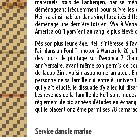
maternels issus de Ladbergen) par sa mèr
déménageant fréquemment pour suivre les di
Neil va ainsi habiter dans vingt localités dif
déménage une dernière fois en 1944 à Wapakon
America où il parvient au rang le plus élevé 
Dès son plus jeune âge, Neil s’intéresse à l’
l’air dans un Ford Trimotor à Warren le 26 jui
des cours de pilotage sur l’Aeronca 7 Cha
anniversaire, avant même son permis de cond
de Jacob Zint, voisin astronome amateur. En
personne de sa famille qui entre à l’universi
qui y ait étudié, le dissuade d’y aller, lui d
Les revenus de la famille de Neil sont modeste
règlement de six années d’études en échange
qui le placent onzième parmi ses 78 camarad
Service dans la marine