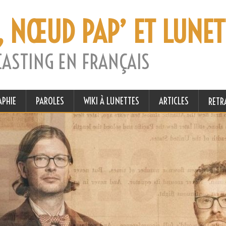
, NŒUD PAP’ ET LUNET
CASTING EN FRANÇAIS
APHIE
PAROLES
WIKI À LUNETTES
ARTICLES
RETR