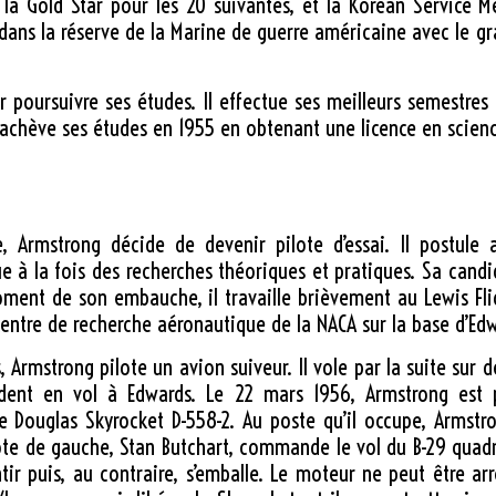
a Gold Star pour les 20 suivantes, et la Korean Service M
dans la réserve de la Marine de guerre américaine avec le g
r poursuivre ses études. Il effectue ses meilleurs semestres
l achève ses études en 1955 en obtenant une licence en scienc
 Armstrong décide de devenir pilote d’essai. Il postule
e à la fois des recherches théoriques et pratiques. Sa candid
ment de son embauche, il travaille brièvement au Lewis Fl
centre de recherche aéronautique de la NACA sur la base d’Edwar
 Armstrong pilote un avion suiveur. Il vole par la suite sur 
ident en vol à Edwards. Le
22 mars 1956
, Armstrong est 
e Douglas Skyrocket D-558-2. Au poste qu’il occupe, Armstro
pilote de gauche, Stan Butchart, commande le vol du B-29 qu
 puis, au contraire, s’emballe. Le moteur ne peut être arrê