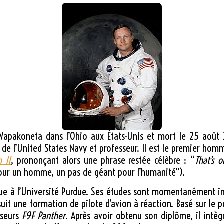
apakoneta dans l’Ohio aux États-Unis et mort le
25 août 
r de l’United States Navy et professeur. Il est le premier hom
o 11
, prononçant alors une phrase restée célèbre : “
That’s 
 pour un homme, un pas de géant pour l’humanité”).
ue à l’Université Purdue. Ses études sont momentanément in
 suit une formation de pilote d’avion à réaction. Basé sur le 
sseurs
F9F Panther
. Après avoir obtenu son diplôme, il intè