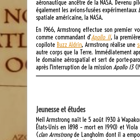
aéronautique ancêtre de la NASA. Devenu pilo
également les avions-fusées expérimentaux
spatiale américaine, la NASA.
En 1966, Armstrong effectue son premier vo
comme commandant d’
Apollo 11
, la premièr
copilote
Buzz Aldrin
, Armstrong réalise une
s
autre corps que la Terre. Immédiatement apr
le domaine aérospatial et sert de porte-par
après l’interruption de la mission
Apollo 13
(1
Jeunesse et études
Neil Armstrong naît le
5 août 1930
à Wapakone
États-Unis en 1898 – mort en 1990) et Viola
(
clan Armstrong
de Langholm dont il a emport