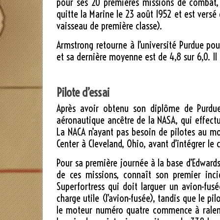
pour ses 20 premières missions de combat, l
quitte la Marine le
23 août 1952
et est versé 
vaisseau de première classe).
Armstrong retourne à l’université Purdue pou
et sa dernière moyenne est de 4,8 sur 6,0. I
Pilote d’essai
Après avoir obtenu son diplôme de Purdue,
aéronautique ancêtre de la NASA, qui effectu
La NACA n’ayant pas besoin de pilotes au mo
Center à Cleveland, Ohio, avant d’intégrer le 
Pour sa première journée à la base d’Edwards,
de ces missions, connaît son premier inc
Superfortress qui doit larguer un avion-fusé
charge utile (l’avion-fusée), tandis que le 
le moteur numéro quatre commence à ralentir