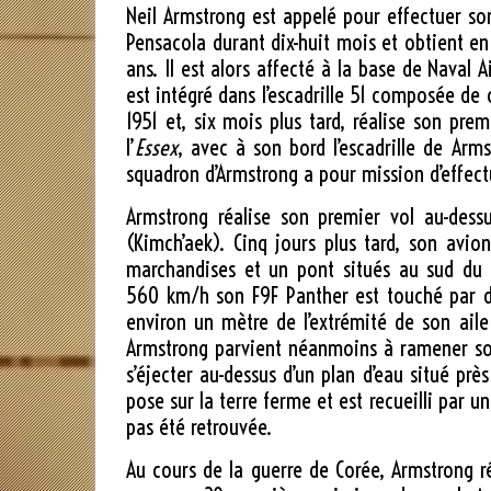
Neil Armstrong est appelé pour effectuer so
Pensacola durant dix-huit mois et obtient en
ans. Il est alors affecté à la base de Naval A
est intégré dans l’escadrille 51 composée de
1951
et, six mois plus tard, réalise son pre
l’
Essex
, avec à son bord l’escadrille de Arm
squadron d’Armstrong a pour mission d’effect
Armstrong réalise son premier vol au-dess
(Kimch’aek). Cinq jours plus tard, son avi
marchandises et un pont situés au sud du v
560 km/h
son F9F Panther est touché par des
environ un mètre de l’extrémité de son aile
Armstrong parvient néanmoins à ramener son a
s’éjecter au-dessus d’un plan d’eau situé prè
pose sur la terre ferme et est recueilli par 
pas été retrouvée.
Au cours de la guerre de Corée, Armstrong réa