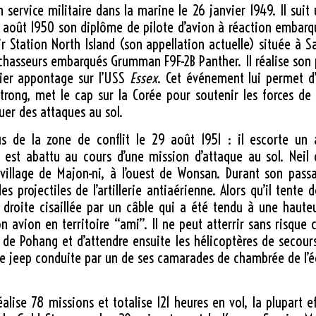
n service militaire dans la marine le
26 janvier 1949
. Il sui
 août 1950 son diplôme de pilote d’avion à réaction embarqué
ir Station North Island (son appellation actuelle) située à S
 chasseurs embarqués Grumman F9F-2B Panther. Il réalise son p
mier appontage sur l’USS
Essex
. Cet événement lui permet d
strong, met le cap sur la Corée pour soutenir les forces d
uer des attaques au sol.
us de la zone de conflit le
29 août 1951
: il escorte un 
on est abattu au cours d’une mission d’attaque au sol. Ne
illage de Majon-ni, à l’ouest de Wonsan. Durant son passa
 projectiles de l’artillerie antiaérienne. Alors qu’il tente 
 droite cisaillée par un câble qui a été tendu à une haute
vion en territoire “ami”. Il ne peut atterrir sans risque car
s de Pohang et d’attendre ensuite les hélicoptères de secours.
une jeep conduite par un de ses camarades de chambrée de l’éc
lise 78 missions et totalise 121 heures en vol, la plupart eff