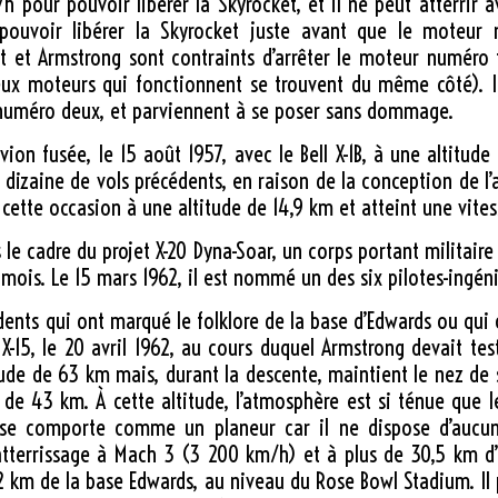
/h
pour pouvoir libérer la Skyrocket, et il ne peut atterrir 
 pouvoir libérer la Skyrocket juste avant que le moteur 
 et Armstrong sont contraints d’arrêter le moteur numéro 
ux moteurs qui fonctionnent se trouvent du même côté). Ils
numéro deux, et parviennent à se poser sans dommage.
vion fusée, le
15 août 1957
, avec le Bell X-1B, à une altitud
ne dizaine de vols précédents, en raison de la conception de l’
 cette occasion à une altitude de
14,9 km
et atteint une vite
e cadre du projet X-20 Dyna-Soar, un corps portant militaire
8 mois. Le
15 mars 1962
, il est nommé un des six pilotes-ingéni
ents qui ont marqué le folklore de la base d’Edwards ou qui 
X-15, le
20 avril 1962
, au cours duquel Armstrong devait tes
tude de
63 km
mais, durant la descente, maintient le nez de 
e de
43 km
. À cette altitude, l’atmosphère est si ténue que 
e se comporte comme un planeur car il ne dispose d’aucun
atterrissage à Mach 3 (
3 200 km/h
) et à plus de
30,5 km
d’
2 km
de la base Edwards, au niveau du Rose Bowl Stadium. Il 