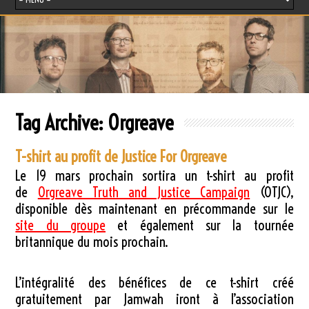
Tag Archive:
Orgreave
T-shirt au profit de Justice For Orgreave
Le 19 mars prochain sortira un t-shirt au profit
de
Orgreave Truth and Justice Campaign
(OTJC),
disponible dès maintenant en précommande sur le
site du groupe
et également sur la tournée
britannique du mois prochain.
L’intégralité des bénéfices de ce t-shirt créé
gratuitement par Jamwah iront à l’association