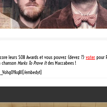
core leurs SOB Awards et vous pouvez (devez ?)
voter
pour P
la chanson
Marks To Prove It
des Maccabees !
=_Vohg0YkqBI[/embedyt]