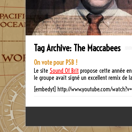
Tag Archive:
The Maccabees
On vote pour PSB !
Le site
Sound Of Brit
propose cette année en
le groupe avait signé un excellent remix de 
[embedyt] http://www.youtube.com/watch?v