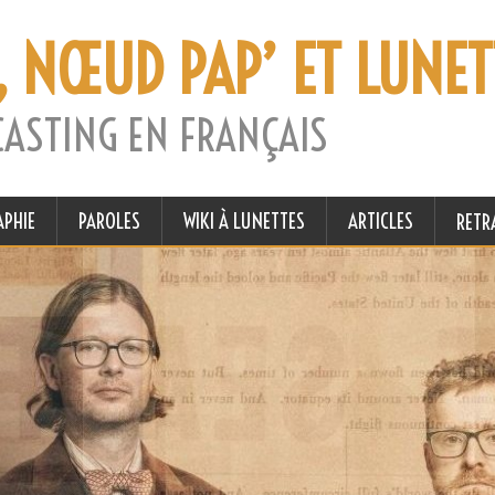
, NŒUD PAP’ ET LUNET
CASTING EN FRANÇAIS
APHIE
PAROLES
WIKI À LUNETTES
ARTICLES
RETR