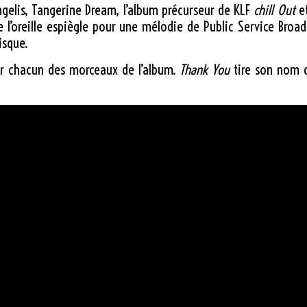
ngelis, Tangerine Dream, l’album précurseur de KLF
chill Out
et
e l’oreille espiègle pour une mélodie de Public Service Broa
isque.
ur chacun des morceaux de l’album.
Thank You
tire son nom d