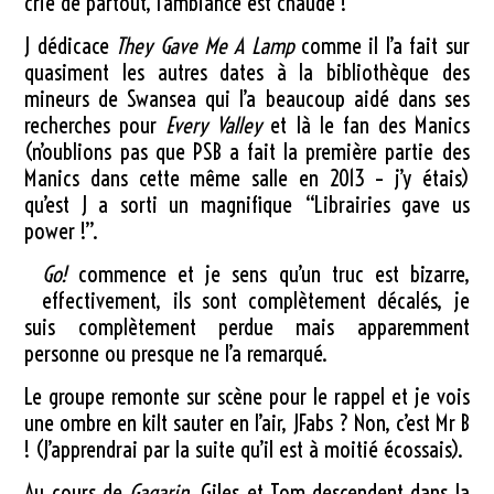
crie de partout, l’ambiance est chaude !
J dédicace
They Gave Me A Lamp
comme il l’a fait sur
quasiment les autres dates à la bibliothèque des
mineurs de Swansea qui l’a beaucoup aidé dans ses
recherches pour
Every Valley
et là le fan des Manics
(n’oublions pas que PSB a fait la première partie des
Manics dans cette même salle en 2013 – j’y étais)
qu’est J a sorti un magnifique “Librairies gave us
power !”.
Go!
commence et je sens qu’un truc est bizarre,
effectivement, ils sont complètement décalés, je
suis complètement perdue mais apparemment
personne ou presque ne l’a remarqué.
Le groupe remonte sur scène pour le rappel et je vois
une ombre en kilt sauter en l’air, JFabs ? Non, c’est Mr B
! (J’apprendrai par la suite qu’il est à moitié écossais).
Au cours de
Gagarin
, Giles et Tom descendent dans la