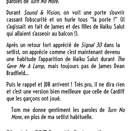
paroles de
Turn No More
.
Durant
Sound & Vision
, on voit une porte s’ouvrir
cassant l’obscurité et on hurle tous “la porte !” (il
s’agissait en fait de James et des filles de Haiku Salut
qui allaient s’asseoir au balcon !).
Après un retour fort apprécié de
Signal 30
dans la
setlist, on apprécie comme c’est maintenant devenu
une habitude l’apparition de Haiku Salut durant
The
Gave Me A Lamp
, mais toujours pas de James Dean
Bradfield…
Puis le rappel et JDB arrivent ! Très pro, il ne dira rien
et c’est une version bien meilleure que celle de Cardiff
que les garçons ont joué.
Tom me donne gentiment les paroles de
Turn No
More
, en plus de ma setlist habituelle.