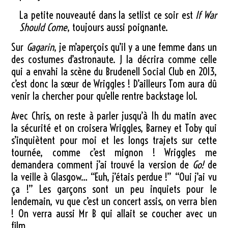
La petite nouveauté dans la setlist ce soir est
If War
Should Come
, toujours aussi poignante.
Sur
Gagarin
, je m’aperçois qu’il y a une femme dans un
des costumes d’astronaute. J la décrira comme celle
qui a envahi la scène du Brudenell Social Club en 2013,
c’est donc la sœur de Wriggles ! D’ailleurs Tom aura dû
venir la chercher pour qu’elle rentre backstage lol.
Avec Chris, on reste à parler jusqu’à 1h du matin avec
la sécurité et on croisera Wriggles, Barney et Toby qui
s’inquiètent pour moi et les longs trajets sur cette
tournée, comme c’est mignon ! Wriggles me
demandera comment j’ai trouvé la version de
Go!
de
la veille à Glasgow… “Euh, j’étais perdue !” “Oui j’ai vu
ça !” Les garçons sont un peu inquiets pour le
lendemain, vu que c’est un concert assis, on verra bien
! On verra aussi Mr B qui allait se coucher avec un
film.