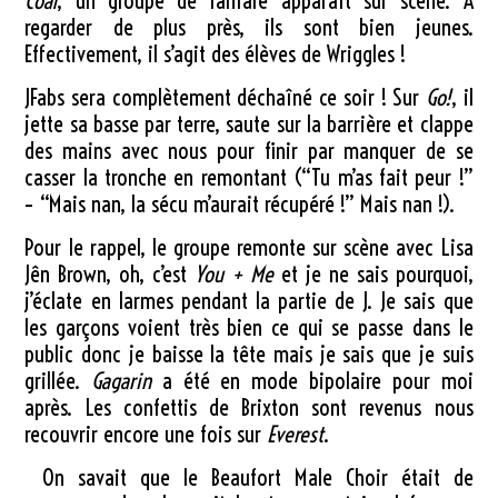
Coal
, un groupe de fanfare apparaît sur scène. À
regarder de plus près, ils sont bien jeunes.
Effectivement, il s’agit des élèves de Wriggles !
JFabs sera complètement déchaîné ce soir ! Sur
Go!
, il
jette sa basse par terre, saute sur la barrière et clappe
des mains avec nous pour finir par manquer de se
casser la tronche en remontant (“Tu m’as fait peur !”
– “Mais nan, la sécu m’aurait récupéré !” Mais nan !).
Pour le rappel, le groupe remonte sur scène avec Lisa
Jên Brown, oh, c’est
You + Me
et je ne sais pourquoi,
j’éclate en larmes pendant la partie de J. Je sais que
les garçons voient très bien ce qui se passe dans le
public donc je baisse la tête mais je sais que je suis
grillée.
Gagarin
a été en mode bipolaire pour moi
après. Les confettis de Brixton sont revenus nous
recouvrir encore une fois sur
Everest
.
On savait que le Beaufort Male Choir était de