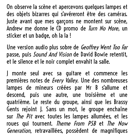
On observe la scène et apercevons quelques lampes et
des objets bizarres qui s’avéreront être des caméras.
Juste avant que mes garçons ne montent sur scène,
Andrew me donne le CD promo de
Turn No More
, un
sticker et un badge, oh la la !
Une version audio plus sobre de
Geoffrey Went Too Far
passe, puis
Sound And Vision
de David Bowie retentit,
et le silence et le noir complet envahit la salle.
J monte seul avec sa guitare et commence les
premières notes de
Every Valley
. Une des nombreuses
lampes de mineurs créées par Mr B s’allume et
descend, puis une autre, une troisième et une
quatrième. Le reste du groupe, ainsi que les Brassy
Gents rejoint J. Sans un mot, le groupe enchaîne
sur
The Pit
avec toutes les lampes allumées, et les
roues qui tournent.
Theme From PSB
et
The Now
Generation
, retravaillées, possèdent de magnifiques