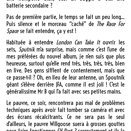
batterie secondaire ?
Pas de première partie, le temps se fait un peu long…
Puis silence et le morceau “caché” de
The Race For
Space
se fait entendre, ça y est !
Habituée à entendre
London Can Take It
ouvrir les
sets,
Sputnik
m’a surprise, mais comme c’est l’une de
mes préférées du nouvel album, je n’en suis que plus
heureuse, surtout qu’elle rend très, très, très, très, bien
en live. Des gens sifflent de contentement, mais que
ce passe-t-il ? Oh, en lieu de leur antenne, un Spoutnik
géant s’élève derrière JFA, comme il est joli ! C’est le
généralissime Mr B qui l’a fait avec ses petites mains.
Le pauvre, ce soir, rencontrera pas mal de problèmes
techniques après avoir fait tomber sa caméra et avec
des écrans récalcitrants. Ce ne sera pas le seul
d’ailleurs, le pauvre Willgoose suera à grosses gouttes
pour faire fonctionner
Elf Part 2
correctement et ils la