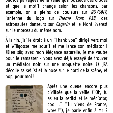
et que le motif change selon les chansons, par
exemple, on a pleins de couleurs sur
ROYGBIV
,
l’antenne du logo sur
Theme From PSB
, des
astronautes danseurs sur
Gagarin
et le Mont Everest
sur le morceau du même nom.
À la fin, j’ai le droit à un “Thank you” dirigé vers moi
et Willgoose me sourit et me lance son médiator !
(Bien sûr, avec mon élégance naturelle, je me vautre
pour le ramasser – vous avez déjà essayé de trouver
un médiator noir sur une moquette noire ?) JFA
décolle sa setlist et la pose sur le bord de la scène, et
hop, pour moi !
Après une queue encore plus
civilisée que la veille (“Oh, tu
as eu la setlist et le médiator,
cool !” “Tu viens de France,
wow !”), je parle enfin à Mr B