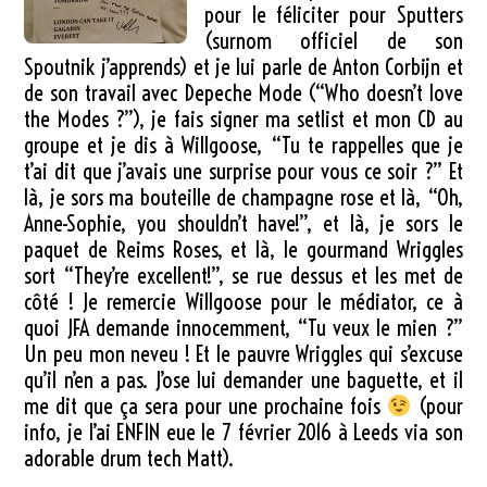
pour le féliciter pour Sputters
(surnom officiel de son
Spoutnik j’apprends) et je lui parle de Anton Corbijn et
de son travail avec Depeche Mode (“Who doesn’t love
the Modes ?”), je fais signer ma setlist et mon CD au
groupe et je dis à Willgoose, “Tu te rappelles que je
t’ai dit que j’avais une surprise pour vous ce soir ?” Et
là, je sors ma bouteille de champagne rose et là, “Oh,
Anne-Sophie, you shouldn’t have!”, et là, je sors le
paquet de Reims Roses, et là, le gourmand Wriggles
sort “They’re excellent!”, se rue dessus et les met de
côté ! Je remercie Willgoose pour le médiator, ce à
quoi JFA demande innocemment, “Tu veux le mien ?”
Un peu mon neveu ! Et le pauvre Wriggles qui s’excuse
qu’il n’en a pas. J’ose lui demander une baguette, et il
me dit que ça sera pour une prochaine fois
(pour
info, je l’ai ENFIN eue le 7 février 2016 à Leeds via son
adorable drum tech Matt).