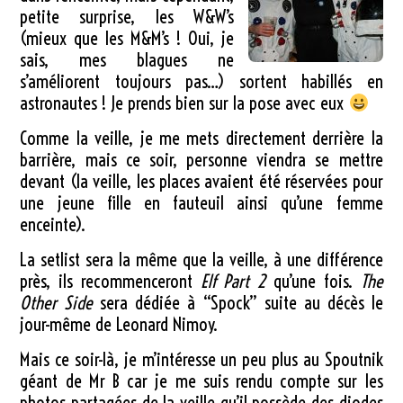
petite surprise, les W&W’s
(mieux que les M&M’s ! Oui, je
sais, mes blagues ne
s’améliorent toujours pas…) sortent habillés en
astronautes ! Je prends bien sur la pose avec eux
Comme la veille, je me mets directement derrière la
barrière, mais ce soir, personne viendra se mettre
devant (la veille, les places avaient été réservées pour
une jeune fille en fauteuil ainsi qu’une femme
enceinte).
La setlist sera la même que la veille, à une différence
près, ils recommenceront
Elf Part 2
qu’une fois.
The
Other Side
sera dédiée à “Spock” suite au décès le
jour-même de Leonard Nimoy.
Mais ce soir-là, je m’intéresse un peu plus au Spoutnik
géant de Mr B car je me suis rendu compte sur les
photos partagées de la veille qu’il possède des diodes