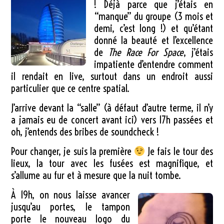
! Déjà parce que j’étais en
“manque” du groupe (3 mois et
demi, c’est long !) et qu’étant
donné la beauté et l’excellence
de
The Race For Space
, j’étais
impatiente d’entendre comment
il rendait en live, surtout dans un endroit aussi
particulier que ce centre spatial.
J’arrive devant la “salle” (à défaut d’autre terme, il n’y
a jamais eu de concert avant ici) vers 17h passées et
oh, j’entends des bribes de soundcheck !
Pour changer, je suis la première
Je fais le tour des
lieux, la tour avec les fusées est magnifique, et
s’allume au fur et à mesure que la nuit tombe.
À 19h, on nous laisse avancer
jusqu’au portes, le tampon
porte le nouveau logo du