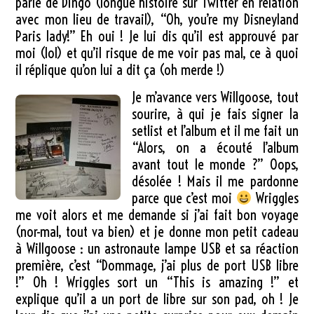
parle de Dingo (longue histoire sur Twitter en relation
avec mon lieu de travail), “Oh, you’re my Disneyland
Paris lady!” Eh oui ! Je lui dis qu’il est approuvé par
moi (lol) et qu’il risque de me voir pas mal, ce à quoi
il réplique qu’on lui a dit ça (oh merde !)
Je m’avance vers Willgoose, tout
sourire, à qui je fais signer la
setlist et l’album et il me fait un
“Alors, on a écouté l’album
avant tout le monde ?” Oops,
désolée ! Mais il me pardonne
parce que c’est moi
Wriggles
me voit alors et me demande si j’ai fait bon voyage
(nor-mal, tout va bien) et je donne mon petit cadeau
à Willgoose : un astronaute lampe USB et sa réaction
première, c’est “Dommage, j’ai plus de port USB libre
!” Oh ! Wriggles sort un “This is amazing !” et
explique qu’il a un port de libre sur son pad, oh ! Je