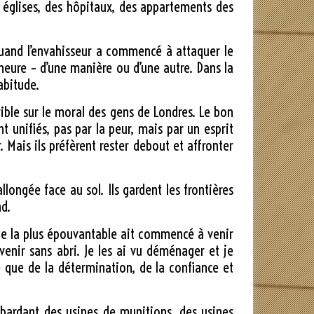
s églises, des hôpitaux, des appartements des
 quand l’envahisseur a commencé à attaquer le
l’heure – d’une manière ou d’une autre. Dans la
abitude.
ible sur le moral des gens de Londres. Le bon
t unifiés, pas par la peur, mais par un esprit
Mais ils préfèrent rester debout et affronter
longée face au sol. Ils gardent les frontières
nd.
enue la plus épouvantable ait commencé à venir
evenir sans abri. Je les ai vu déménager et je
re que de la détermination, de la confiance et
mbardant des usines de munitions, des usines