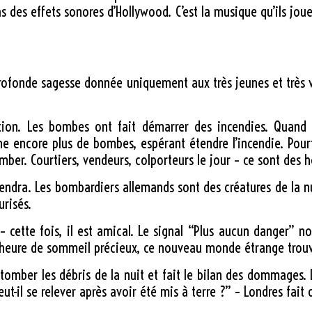
as des effets sonores d’Hollywood. C’est la musique qu’ils jo
e profonde sagesse donnée uniquement aux très jeunes et très 
ction. Les bombes ont fait démarrer des incendies. Quand 
he encore plus de bombes, espérant étendre l’incendie. Pour
mber. Courtiers, vendeurs, colporteurs le jour – ce sont des hé
iendra. Les bombardiers allemands sont des créatures de la nu
urisés.
 cette fois, il est amical. Le signal “Plus aucun danger” no
e heure de sommeil précieux, ce nouveau monde étrange trouv
 tomber les débris de la nuit et fait le bilan des dommages. 
ut-il se relever après avoir été mis à terre ?” – Londres fait 