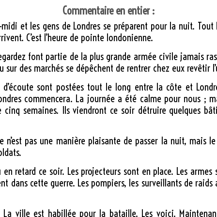
Commentaire en entier :
rès-midi et les gens de Londres se préparent pour la nuit. Tou
ivent. C’est l’heure de pointe londonienne.
gardez font partie de la plus grande armée civile jamais 
u sur des marchés se dépêchent de rentrer chez eux revêtir l’u
 d’écoute sont postées tout le long entre la côte et Lond
Londres commencera. La journée a été calme pour nous ; ma
 cinq semaines. Ils viendront ce soir détruire quelques bâ
 Ce n’est pas une manière plaisante de passer la nuit, mais l
oldats.
 en retard ce soir. Les projecteurs sont en place. Les armes 
nt dans cette guerre. Les pompiers, les surveillants de raids
 ville est habillée pour la bataille. Les voici. Maintenan