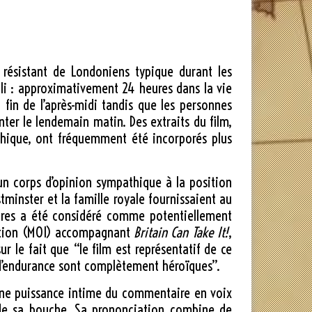
résistant de Londoniens typique durant les
bli : approximativement 24 heures dans la vie
 fin de l’après-midi tandis que les personnes
nter le lendemain matin. Des extraits du film,
ythique, ont fréquemment été incorporés plus
 un corps d’opinion sympathique à la position
tminster et la famille royale fournissaient au
ndres a été considéré comme potentiellement
mation (MOI) accompagnant
Britain Can Take It!
,
r le fait que “le film est représentatif de ce
s d’endurance sont complètement héroïques”.
’une puissance intime du commentaire en voix
 de sa bouche. Sa prononciation combine de