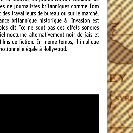
races de journalistes britanniques comme Tom
 des travailleurs de bureau ou sur le marché,
nce britannique historique à l’invasion est
olds dit “ce ne sont pas des effets sonores
el nocturne alternativement noir de jais et
 films de fiction. En même temps, il implique
émotionnelle égale à Hollywood.