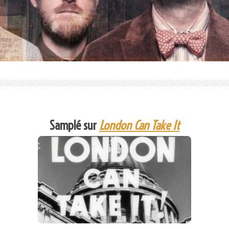
Samplé sur
London Can Take It