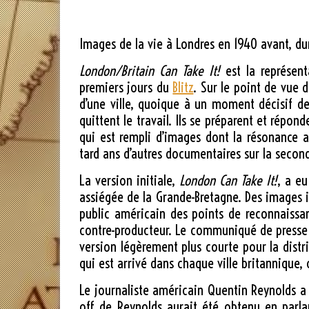
Images de la vie à Londres en 1940 avant, dur
London/Britain Can Take It!
est la représent
premiers jours du
Blitz
. Sur le point de vue 
d’une ville, quoique à un moment décisif de 
quittent le travail. Ils se préparent et répo
qui est rempli d’images dont la résonance a
tard ans d’autres documentaires sur la secon
La version initiale,
London Can Take It!
, a eu
assiégée de la Grande-Bretagne. Des images ic
public américain des points de reconnaissa
contre-producteur. Le communiqué de presse
version légèrement plus courte pour la distri
qui est arrivé dans chaque ville britannique,
Le journaliste américain Quentin Reynolds a
off de Reynolds aurait été obtenu en parl