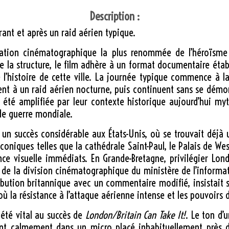
Description :
ant et après un raid aérien typique.
ation cinématographique la plus renommée de l’héroïsme 
de la structure, le film adhère à un format documentaire éta
l’histoire de cette ville. La journée typique commence à la
ndent à un raid aérien nocturne, puis continuent sans se démo
 été amplifiée par leur contexte historique aujourd’hui m
de guerre mondiale.
 un succès considérable aux États-Unis, où se trouvait déjà
oniques telles que la cathédrale Saint-Paul, le Palais de Wes
nce visuelle immédiats. En Grande-Bretagne, privilégier Lo
 de la division cinématographique du ministère de l’infor
bution britannique avec un commentaire modifié, insistait su
 où la résistance à l’attaque aérienne intense et les pouvoir
 été vital au succès de
London/Britain Can Take It!
. Le ton d
ant calmement dans un micro placé inhabituellement près