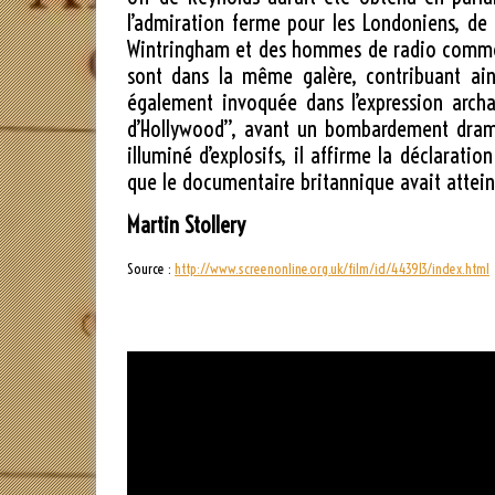
l’admiration ferme pour les Londoniens, de 
Wintringham et des hommes de radio comme JB 
sont dans la même galère, contribuant ains
également invoquée dans l’expression archa
d’Hollywood”, avant un bombardement dramat
illuminé d’explosifs, il affirme la déclarat
que le documentaire britannique avait attein
Martin Stollery
Source :
http://www.screenonline.org.uk/film/id/443913/index.html