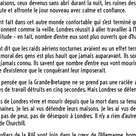
isons, ceux devenus sans abri durant la nuit, les ruines de
haute et affronte le jour nouveau avec calme et confiance.
ont fait dans cet autre monde confortable qui s’est terminé
ionnent comme la veille. Londres réussit à aller travailler à 
itude – en fait, nombre d’entre eux sont plus ouverts que d’h
dit que les raids aériens nocturnes avaient eu un effet terr
moral des gens est plus hauit que jamais auparavant. Ils son
mais connu. Ils savent que nombre d’entre eux vont mourir. 
re d’existence que le conquérant leur imposerait.
la pensée que la Grande-Bretagne ne se prend pas une raclée al
ècles de travail détruits en cinq secondes. Mais Londres se défe
gens de Londres vivre et mourir depuis que la mort dans sa t
aines. Je les ai vus défendre leurs maisons. Je les ai vus d
 pas de peur, pas de désespoir à Londres. Il n’y a rien d’aut
e Churchill.
bardiers de la RAF vont loin dans le cœur de l’Allemagne, bo