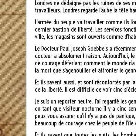
Londres ne dédaigne pas les ruines de ses ma
travailleurs. Londres regarde l’aube la tête 
L’armée du peuple va travailler comme ils l’
dernier bastion de liberté. Les services fonct
ville, les magasins sont ouverts comme d’hab
Le Docteur Paul Joseph Goebbels a récemment 
docteur a absolument raison. Aujourd’hui, le 
de courage déferlant comment le monde n’a ja
la mort que s’agenouiller et affronter le gen
Et ils savent aussi, et sont réconfortés par 
de la liberté. Il est difficile de voir cinq si
Je suis un reporter neutre. J’ai regardé les 
en tant que visiteur nocturne il y a cinq sem
peux vous assurer qu’il n’y a pas de panique,
beaucoup de courage chez le peuple de l’île d
Et ils savent que toutes les nuits, les bom