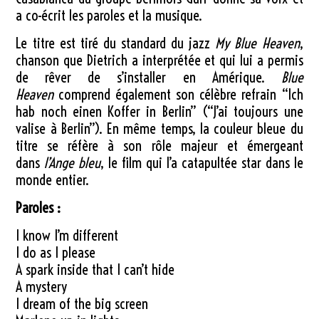
a co-écrit les paroles et la musique.
Le titre est tiré du standard du jazz
My Blue Heaven
,
chanson que Dietrich a interprétée et qui lui a permis
de rêver de s’installer en Amérique.
Blue
Heaven
comprend également son célèbre refrain “Ich
hab noch einen Koffer in Berlin” (“J’ai toujours une
valise à Berlin”). En même temps, la couleur bleue du
titre se réfère à son rôle majeur et émergeant
dans
l’Ange bleu
, le film qui l’a catapultée star dans le
monde entier.
Paroles :
I know I’m different
I do as I please
A spark inside that I can’t hide
A mystery
I dream of the big screen