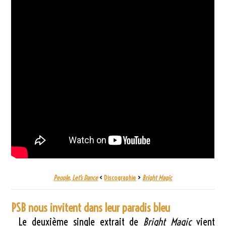
People, Let’s Dance
<
Discographie
>
Bright Magic
PSB nous invitent dans leur paradis bleu
Le deuxième single extrait de
Bright Magic
vient