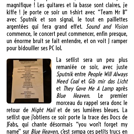
magnifique ! Les guitares et la basse sont claires, je
kiffe ! Je porte ce soir un t-shirt avec “Team Mr B”
avec Sputnik et son signal, le tout en paillettes
argentées qui fera grand effet.
Sound and Vision
commence, le concert peut commencer, enfin presque,
un énorme bruit se fait entendre, et on voit J ramper
pour bidouiller ses PC lol.
La setlist sera un peu plus
remaniée ce soir, avec juste
Sputnik
entre
People Will Always
Need Coal
et
Gib mir das Licht
et
They Gave Me A Lamp
après
Blue Heaven
. Le premier
morceau du rappel sera donc le
retour de
Night Mail
et de ses lumières bleues. La
setlist que j’obtiens ce soir porte la trace des Docs de
JFabs, qui chante désormais “you won’t forget my
name” sur
Blue Heaven
, c’est sympa ces petits trucs en