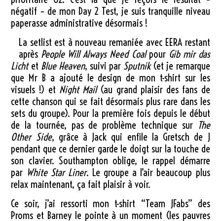
négatif – de mon Day 2 Test, je suis tranquille niveau
paperasse administrative désormais !
La setlist est à nouveau remaniée avec EERA restant
après
People Will Always Need Coal
pour
Gib mir das
Licht
et
Blue Heaven
, suivi par
Sputnik
(et je remarque
que Mr B a ajouté le design de mon t-shirt sur les
visuels !) et
Night Mail
(au grand plaisir des fans de
cette chanson qui se fait désormais plus rare dans les
sets du groupe). Pour la première fois depuis le début
de la tournée, pas de problème technique sur
The
Other Side
, grâce à Jack qui enfile la Gretsch de J
pendant que ce dernier garde le doigt sur la touche de
son clavier. Southampton oblige, le rappel démarre
par
White Star Liner
. Le groupe a l’air beaucoup plus
relax maintenant, ça fait plaisir à voir.
Ce soir, j’ai ressorti mon t-shirt “Team JFabs” des
Proms et Barney le pointe à un moment (les pauvres