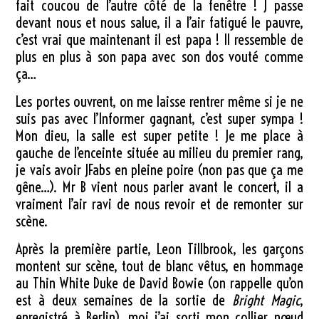
fait coucou de l’autre côté de la fenêtre ! J passe
devant nous et nous salue, il a l’air fatigué le pauvre,
c’est vrai que maintenant il est papa ! Il ressemble de
plus en plus à son papa avec son dos vouté comme
ça…
Les portes ouvrent, on me laisse rentrer même si je ne
suis pas avec l’Informer gagnant, c’est super sympa !
Mon dieu, la salle est super petite ! Je me place à
gauche de l’enceinte située au milieu du premier rang,
je vais avoir JFabs en pleine poire (non pas que ça me
gêne…). Mr B vient nous parler avant le concert, il a
vraiment l’air ravi de nous revoir et de remonter sur
scène.
Après la première partie, Leon Tillbrook, les garçons
montent sur scène, tout de blanc vêtus, en hommage
au Thin White Duke de David Bowie (on rappelle qu’on
est à deux semaines de la sortie de
Bright Magic
,
enregistré à Berlin), moi j’ai sorti mon collier nœud