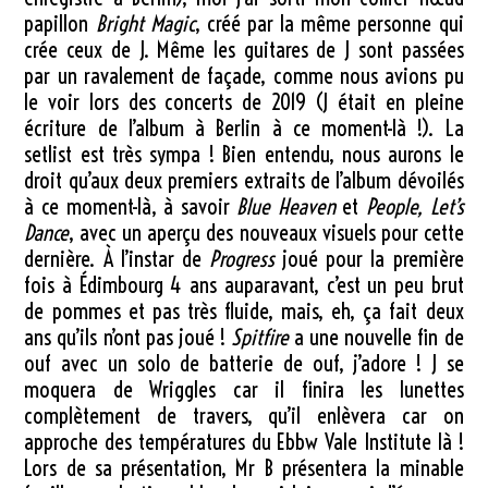
papillon
Bright Magic
, créé par la même personne qui
crée ceux de J. Même les guitares de J sont passées
par un ravalement de façade, comme nous avions pu
le voir lors des concerts de 2019 (J était en pleine
écriture de l’album à Berlin à ce moment-là !). La
setlist est très sympa ! Bien entendu, nous aurons le
droit qu’aux deux premiers extraits de l’album dévoilés
à ce moment-là, à savoir
Blue Heaven
et
People, Let’s
Dance
, avec un aperçu des nouveaux visuels pour cette
dernière. À l’instar de
Progress
joué pour la première
fois à Édimbourg 4 ans auparavant, c’est un peu brut
de pommes et pas très fluide, mais, eh, ça fait deux
ans qu’ils n’ont pas joué !
Spitfire
a une nouvelle fin de
ouf avec un solo de batterie de ouf, j’adore ! J se
moquera de Wriggles car il finira les lunettes
complètement de travers, qu’il enlèvera car on
approche des températures du Ebbw Vale Institute là !
Lors de sa présentation, Mr B présentera la minable