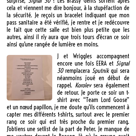
surprise,
Signal 30
! Les Brassy Gents sortent après
cela et viennent me dire bonjour, à la stupéfaction de
la sécurité. Je reçois un bracelet indiquant que mon
pass sanitaire a été vérifié, je rentre et je redécouvre
le fait que cette salle est bien plus petite que les
autres, ainsi il n’y aura que trois tours d’écran ce soir
ainsi qu’une rangée de lumière en moins.
J et Wriggles accompagnent
encore une fois EERA et
Signal
30
remplacera
Sputnik
qui sera
néanmoins joué en début de
rappel.
Korolev
sera également
de retour. Je porte ce soir un t-
shirt avec “Team Lord Goose”
et un nœud papillon, je me doute qu’ils commencent à
capter mes différents t-shirts, surtout avec le premier
rang ce soir qui est très proche du premier rang.
J’obtiens une setlist de la part de Peter. Je manque de