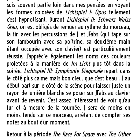
suis souvent partie loin dans mes pensées en voyant
les formes colorées de
Lichtspiel I: Opus
tellement
c’est hypnotisant. Durant
Lichtspiel II: Schwarz Weiss
Grau
, on est obligés de remuer au rythme du morceau,
la fin avec les percussions de J et JFabs (qui tape sur
son tambourin avec sa poitrine, sa deuxième main
étant occupée avec son clavier) est particulièrement
réussie. J’apprécie également les noms des couleurs
projetées à la manière de
Im Licht
plus tôt dans la
soirée.
Lichtspiel III: Symphonie Diagonale
repart dans
le côté plus calme mais bon dieu, que c’est beau ! J au
début part sur le côté de la scène pour laisser juste un
rayon de lumière blanche se poser sur JFabs au clavier
avant de revenir. C’est assez intéressant de voir qu’au
fur et à mesure de la tournée, J sera de moins en
moins tendu sur ce morceau, arrêtant de compter ses
notes au bout d’un moment.
Retour à la période
The Race For Space
avec
The Other