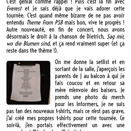
C’est génial comme rappel ! Puis c’est la fin avec
Everest
et je sais déjà que je vais adorer cette
tournée. C’est quand même bizarre de ne pas avoir
entendu
Theme From PSB
mais bon, vive le progrès !
Autre nouveauté, en fin de concert, nous avons
désormais le droit à la chanson de Dietrich,
Sag mir,
wo die Blumen sind
, et ça rend vraiment super (et ça
reste dans the thème !).
On me donne la setlist et en
sortant de la salle, j’aperçois les
parents de J au balcon à qui je
fais coucou et en retour sa
mère m’envoie des baisers. Je
prends une photo du merch
pour les Informers, je ne suis
pas fan des nouveaux t-shirts, mais ce n’est pas grave,
j’ai créé mes propres t-shirts pour cette tournée. Ce
soir-là, j’en portais effectivement un avec une