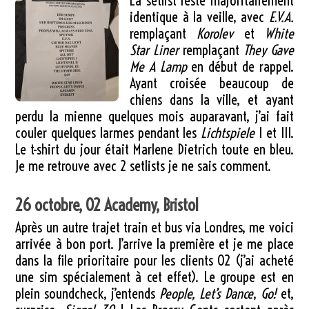
La setlist reste majoritairement
identique à la veille, avec
E.V.A.
remplaçant
Korolev
et
White
Star Liner
remplaçant
They Gave
Me A Lamp
en début de rappel.
Ayant croisée beaucoup de
chiens dans la ville, et ayant
perdu la mienne quelques mois auparavant, j’ai fait
couler quelques larmes pendant les
Lichtspiele
I et III.
Le t-shirt du jour était Marlene Dietrich toute en bleu.
Je me retrouve avec 2 setlists je ne sais comment.
26 octobre, O2 Academy, Bristol
Après un autre trajet train et bus via Londres, me voici
arrivée à bon port. J’arrive la première et je me place
dans la file prioritaire pour les clients O2 (j’ai acheté
une sim spécialement à cet effet). Le groupe est en
plein soundcheck, j’entends
People, Let’s Dance
,
Go!
et,