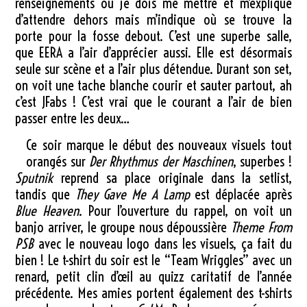
renseignements où je dois me mettre et m’explique
d’attendre dehors mais m’indique où se trouve la
porte pour la fosse debout. C’est une superbe salle,
que EERA a l’air d’apprécier aussi. Elle est désormais
seule sur scène et a l’air plus détendue. Durant son set,
on voit une tache blanche courir et sauter partout, ah
c’est JFabs ! C’est vrai que le courant a l’air de bien
passer entre les deux…
Ce soir marque le début des nouveaux visuels tout
orangés sur
Der Rhythmus der Maschinen
, superbes !
Sputnik
reprend sa place originale dans la setlist,
tandis que
They Gave Me A Lamp
est déplacée après
Blue Heaven
. Pour l’ouverture du rappel, on voit un
banjo arriver, le groupe nous dépoussière
Theme From
PSB
avec le nouveau logo dans les visuels, ça fait du
bien ! Le t-shirt du soir est le “Team Wriggles” avec un
renard, petit clin d’œil au quizz caritatif de l’année
précédente. Mes amies portent également des t-shirts