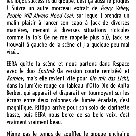
les logos successifs du groupe, c’est ça aussi le progrès
! Suivra un autre morceau extrait de
Every Valley
,
People Will Always Need Coal
, sur lequel J prendra un
malin plaisir à lancer son capo à Jack de diverses
manières, menant à diverses situations ridicules
comme la fois (je ne me rappelle plus où), Jack se
trouvait à gauche de la scène et J a quelque peu mal
visé…
EERA quitte la scène et nous partons dans l’espace
avec le duo
Sputnik
(la version courte remixée) et
Korolev
, mais elle revient vite pour
Gib mir das Licht
,
dans la lumière rouge du tableau d’Otto Dix de Anita
Berber, qui apparaît et disparaît en tournoyant sur les
écrans entre deux colonnes de fumée écarlate, c’est
magnifique. Rittipo arrive pour son solo de clarinette
basse, puis EERA nous berce de sa belle voix, c’est
vraiment vraiment beau.
Même pas le temps de souffler, le groupe enchaîne