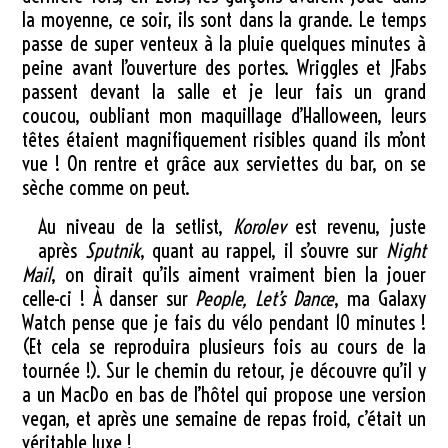
la moyenne, ce soir, ils sont dans la grande. Le temps
passe de super venteux à la pluie quelques minutes à
peine avant l’ouverture des portes. Wriggles et JFabs
passent devant la salle et je leur fais un grand
coucou, oubliant mon maquillage d’Halloween, leurs
têtes étaient magnifiquement risibles quand ils m’ont
vue ! On rentre et grâce aux serviettes du bar, on se
sèche comme on peut.
Au niveau de la setlist,
Korolev
est revenu, juste
après
Sputnik
, quant au rappel, il s’ouvre sur
Night
Mail
, on dirait qu’ils aiment vraiment bien la jouer
celle-ci ! À danser sur
People, Let’s Dance
, ma Galaxy
Watch pense que je fais du vélo pendant 10 minutes !
(Et cela se reproduira plusieurs fois au cours de la
tournée !). Sur le chemin du retour, je découvre qu’il y
a un MacDo en bas de l’hôtel qui propose une version
vegan, et après une semaine de repas froid, c’était un
véritable luxe !