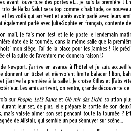
tes avant l’ouverture des portes et… je suis la première ! E
Le trio de Haiku Salut sera top comme d’habitude, ce nouvea
et les voilà qui arrivent et après avoir parlé avec leurs am
 également parlé avec Julia-Sophie en français, contente de
mon mail, je fais mon test et je le poste le lendemain mati
emière date de la tournée, dans la même salle que la premiè
hoisi mon siège, j’ai de la place pour les jambes ! (Je préc
ée et la suite de l’aventure me donnera raison !)
 Newport, j’arrive en avance à l’hôtel et je suis accueillie 
me donnent un ticket et m’envoient limite balader ! Bon, bah
 et j’arrive la première à la salle ! Je croise Gilles et JFabs 
l’extérieur. Les amis arrivent, on rentre, grande découverte 
voix sur
People, Let’s Dance
et
Gib mir das Licht
, solution plu
 durant leur set, de plus, elle prépare la sortie de son de
s, mais vais-je aimer son set pendant toute la tournée ? Eff
pagnée de Alistair, qui semble un peu s’ennuyer sur scène…