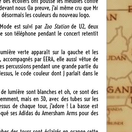
e des écoliers ont poussé les meubles contre
 devant nous (la preuve, j’ai même cru que Mr
te désormais les couleurs du nouveau logo.
Mode est suivi par
Zoo Station
de U2, deux
de son téléphone pendant le concert retentit
 lumière verte apparaît sur la gauche et les
, accompagnés par EERA, elle aussi vêtue de
tres percussions pendant une grande partie du
essus, le code couleur dont J parlait dans le
 de lumière sont blanches et oh, ce sont des
édemment, mais en 3D, avec des tubes sur les
essus de chaque tour, j’adore ! La basse est
troqué ses Adidas du Amersham Arms pour des
ubes des tours sont éclairés en orange cette