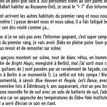
 dans un petit pub face à 300 personnes tirées au sort parmi 
l fallait habiter au Royaume-Uni), je serai le “+ 1” d’un Inform
ent arrivent les autres habitués du premier rang et nous nous
enêtre ! J passe devant nous et nous salue, il a l’air fatigué l
vec son dos vouté comme ça…
 si je ne suis pas avec l’Informer gagnant, c’est super sympa
u du premier rang, je vais avoir JFabs en pleine poire (non
nous revoir et de remonter sur scène.
les garçons montent sur scène, tout de blanc vêtus, en ho
rtie de
Bright Magic
, enregistré à Berlin), moi j’ai sorti mon
guitares de J sont passées par un ravalement de façade, co
um à Berlin à ce moment-là !). La setlist est très sympa ! B
 moment-là, à savoir
Blue Heaven
et
People, Let’s Dance
, ave
remière fois à Édimbourg 4 ans auparavant, c’est un peu bru
une nouvelle fin de ouf avec un solo de batterie de ouf, j’ado
vera car on approche des températures du Ebbw Vale Institute 
 a servi d’écran ce soir en riant.