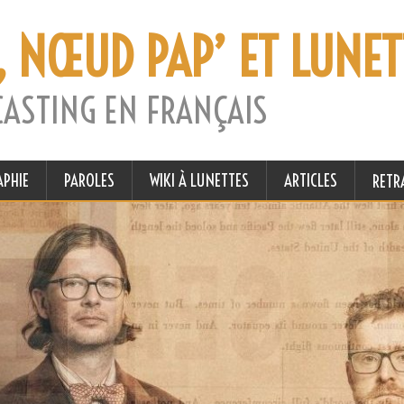
, NŒUD PAP’ ET LUNET
CASTING EN FRANÇAIS
APHIE
PAROLES
WIKI À LUNETTES
ARTICLES
RETR