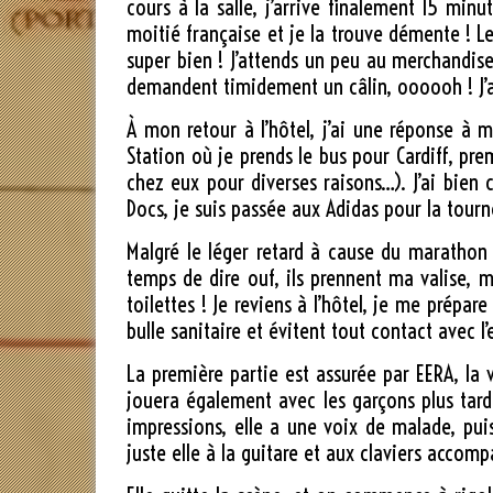
cours à la salle, j’arrive finalement 15 minu
moitié française et je la trouve démente ! 
super bien ! J’attends un peu au merchandise 
demandent timidement un câlin, oooooh ! J’ai
À mon retour à l’hôtel, j’ai une réponse à 
Station où je prends le bus pour Cardiff, pr
chez eux pour diverses raisons…). J’ai bien c
Docs, je suis passée aux Adidas pour la tourn
Malgré le léger retard à cause du marathon de
temps de dire ouf, ils prennent ma valise, 
toilettes ! Je reviens à l’hôtel, je me prépare
bulle sanitaire et évitent tout contact avec 
La première partie est assurée par EERA, la 
jouera également avec les garçons plus tard
impressions, elle a une voix de malade, pui
juste elle à la guitare et aux claviers accom