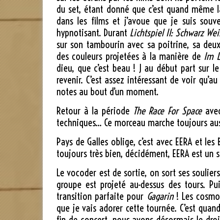
du set, étant donné que c’est quand même la
dans les films et j’avoue que je suis sou
hypnotisant. Durant
Lichtspiel II: Schwarz Wei
sur son tambourin avec sa poitrine, sa deux
des couleurs projetées à la manière de
Im L
dieu, que c’est beau ! J au début part sur l
revenir. C’est assez intéressant de voir qu’
notes au bout d’un moment.
Retour à la période
The Race For Space
ave
techniques… Ce morceau marche toujours aussi
Pays de Galles oblige, c’est avec EERA et le
toujours très bien, décidément, EERA est un 
Le vocoder est de sortie, on sort ses souliers
groupe est projeté au-dessus des tours. Pu
transition parfaite pour
Gagarin
! Les cosmon
que je vais adorer cette tournée. C’est qua
fin de concert, nous avons désormais le droi