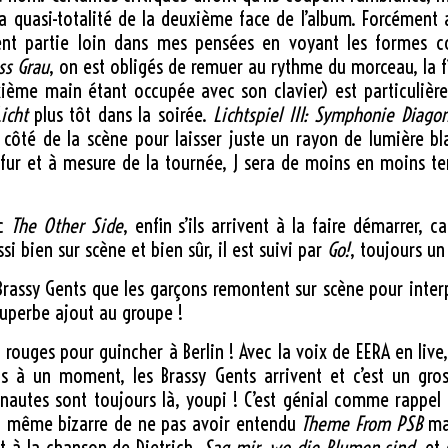
 quasi-totalité de la deuxième face de l’album. Forcément
vent partie loin dans mes pensées en voyant les formes 
ss Grau
, on est obligés de remuer au rythme du morceau, la fi
ième main étant occupée avec son clavier) est particulièr
icht
plus tôt dans la soirée.
Lichtspiel III: Symphonie Diago
e côté de la scène pour laisser juste un rayon de lumière b
au fur et à mesure de la tournée, J sera de moins en moins 
c
The Other Side
, enfin s’ils arrivent à la faire démarrer,
 bien sur scène et bien sûr, il est suivi par
Go!
, toujours un
s Brassy Gents que les garçons remontent sur scène pour inte
superbe ajout au groupe !
 rouges pour guincher à Berlin ! Avec la voix de EERA en live
is à un moment, les Brassy Gents arrivent et c’est un gro
autes sont toujours là, youpi ! C’est génial comme rappel !
nd même bizarre de ne pas avoir entendu
Theme From PSB
mai
t à la chanson de Dietrich,
Sag mir, wo die Blumen sind
, et