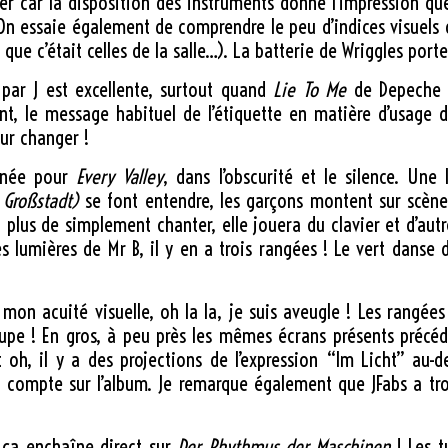
ler car la disposition des instruments donne l’impression qu
 On essaie également de comprendre le peu d’indices visuels
que c’était celles de la salle…). La batterie de Wriggles por
e par J est excellente, surtout quand
Lie To Me
de Depeche 
ent, le message habituel de l’étiquette en matière d’usage 
ur changer !
urnée pour
Every Valley
, dans l’obscurité et le silence. Une
 Großstadt)
se font entendre, les garçons montent sur scène
n plus de simplement chanter, elle jouera du clavier et d’au
 lumières de Mr B, il y en a trois rangées ! Le vert danse d
mon acuité visuelle, oh la la, je suis aveugle ! Les rangées
roupe ! En gros, à peu près les mêmes écrans présents préc
t oh, il y a des projections de l’expression “Im Licht” au-d
due compte sur l’album. Je remarque également que JFabs a 
, ça enchaîne direct sur
Der Rhythmus der Maschinen
! Les t