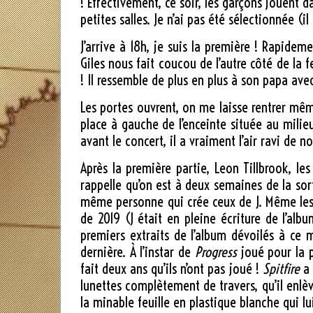
! Effectivement, ce soir, les garçons jouent
petites salles. Je n’ai pas été sélectionnée (i
J’arrive à 18h, je suis la première ! Rapidem
Giles nous fait coucou de l’autre côté de la f
! Il ressemble de plus en plus à son papa a
Les portes ouvrent, on me laisse rentrer même
place à gauche de l’enceinte située au milie
avant le concert, il a vraiment l’air ravi de 
Après la première partie, Leon Tillbrook, 
rappelle qu’on est à deux semaines de la so
même personne qui crée ceux de J. Même les 
de 2019 (J était en pleine écriture de l’alb
premiers extraits de l’album dévoilés à ce
dernière. À l’instar de
Progress
joué pour la p
fait deux ans qu’ils n’ont pas joué !
Spitfire
a 
lunettes complètement de travers, qu’il enlè
la minable feuille en plastique blanche qui lui