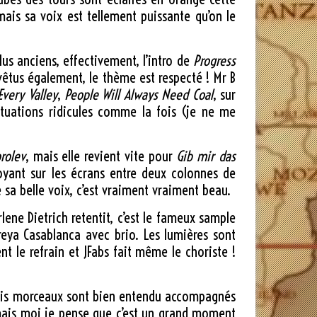
 mais sa voix est tellement puissante qu’on le
lus anciens, effectivement, l’intro de
Progress
 vêtus également, le thème est respecté ! Mr B
Every Valley
,
People Will Always Need Coal
, sur
ituations ridicules comme la fois (je ne me
rolev
, mais elle revient vite pour
Gib mir das
noyant sur les écrans entre deux colonnes de
 sa belle voix, c’est vraiment vraiment beau.
lene Dietrich retentit, c’est le fameux sample
dreya Casablanca avec brio. Les lumières sont
nt le refrain et JFabs fait même le choriste !
rois morceaux sont bien entendu accompagnés
e, mais moi je pense que c’est un grand moment