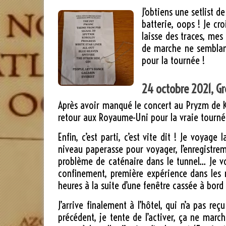
J’obtiens une setlist 
batterie, oops ! Je cr
laisse des traces, mes 
de marche ne semblan
pour la tournée !
24 octobre 2021, Gre
Après avoir manqué le concert au Pryzm de Ki
retour aux Royaume-Uni pour la vraie tournée,
Enfin, c’est parti, c’est vite dit ! Je voyage
niveau paperasse pour voyager, l’enregistre
problème de caténaire dans le tunnel… Je vo
confinement, première expérience dans les n
heures à la suite d’une fenêtre cassée à bord 
J’arrive finalement à l’hôtel, qui n’a pas r
précédent, je tente de l’activer, ça ne marc