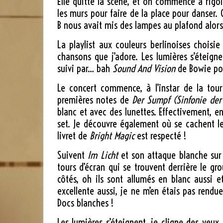
Elle quitte la scène, et on commence à rigo
les murs pour faire de la place pour danser.
B nous avait mis des lampes au plafond alors 
La playlist aux couleurs berlinoises choisi
chansons que j’adore. Les lumières s’éteign
suivi par… bah
Sound And Vision
de Bowie po
Le concert commence, à l’instar de la to
premières notes de
Der Sumpf (Sinfonie der
blanc et avec des lunettes. Effectivement, e
set. Je découvre également où se cachent les
livret de
Bright Magic
est respecté !
Suivent
Im Licht
et son attaque blanche sur 
tours d’écran qui se trouvent derrière le g
côtés, oh ils sont allumés en blanc aussi e
excellente aussi, je ne m’en étais pas ren
Docs blanches !
Les lumières s’éteignent, je cligne des yeux