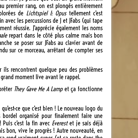
 au premier rang, on est plongés entièrement
colorées de
Lichtspiel I: Opus
tellement c’est
n avec les percussions de J et JFabs (qui tape
ement réussie. J’apprécie également les noms
nale
repart dans le côté plus calme mais bon
lanche se poser sur JFabs au clavier avant de
tendu sur ce morceau, arrêtant de compter ses
 car ils rencontrent quelque peu des problèmes
 grand moment live avant le rappel.
rpréter
They Gave Me A Lamp
et ça fonctionne
, qu’est-ce que c’est bien ! Le nouveau logo du
s bordel organisé pour finalement faire une
 Puis c’est la fin avec
Everest
et je sais déjà
s bon, vive le progrès ! Autre nouveauté, en
 ça rend vraiment super (et ça reste dans the