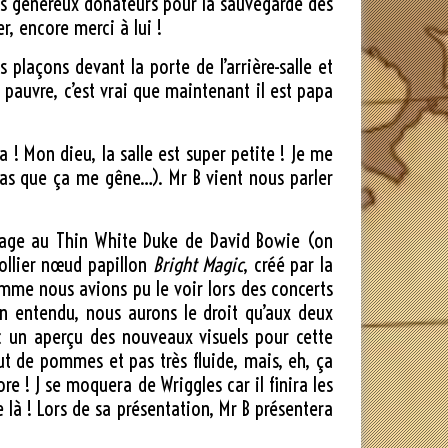
les généreux donateurs pour la sauvegarde des
er, encore merci à lui !
 plaçons devant la porte de l’arrière-salle et
e pauvre, c’est vrai que maintenant il est papa
 ! Mon dieu, la salle est super petite ! Je me
 pas que ça me gêne…). Mr B vient nous parler
mmage au Thin White Duke de David Bowie (on
 collier nœud papillon
Bright Magic
, créé par la
mme nous avions pu le voir lors des concerts
ien entendu, nous aurons le droit qu’aux deux
c un aperçu des nouveaux visuels pour cette
t de pommes et pas très fluide, mais, eh, ça
re ! J se moquera de Wriggles car il finira les
là ! Lors de sa présentation, Mr B présentera