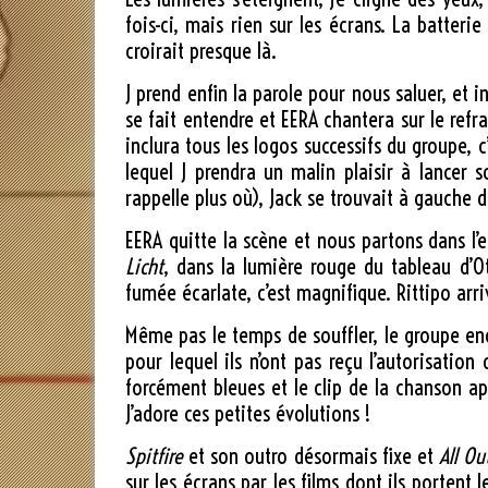
fois-ci, mais rien sur les écrans. La batteri
croirait presque là.
J prend enfin la parole pour nous saluer, et 
se fait entendre et EERA chantera sur le refr
inclura tous les logos successifs du groupe, 
lequel J prendra un malin plaisir à lancer
rappelle plus où), Jack se trouvait à gauche 
EERA quitte la scène et nous partons dans l
Licht
, dans la lumière rouge du tableau d’O
fumée écarlate, c’est magnifique. Rittipo arr
Même pas le temps de souffler, le groupe e
pour lequel ils n’ont pas reçu l’autorisatio
forcément bleues et le clip de la chanson app
J’adore ces petites évolutions !
Spitfire
et son outro désormais fixe et
All Ou
sur les écrans par les films dont ils portent