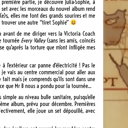
n première partie, je découvre Julia-Sophie, à
u set avec les morceaux du nouvel album rend
i(e)s, elles me font des grands sourires et me
 trouver une autre “tiret Sophie”
n avant de me diriger vers la Victoria Coach
re tournée
Every Valley
(sans les amis, coincés
ise qu’après la torture que m’ont infligée mes
à l’extérieur car panne d’électricité ! Pas le
 je vais au centre commercial pour aller aux
vite fait mais je comprends qu’ils sont dans une
de ce que Mr B nous a pondu pour la tournée…
s simple au niveau bulle sanitaire, puisqu’elle
uxième album, prévu pour décembre. Premières
ectivement, elle joue un set dépouillé, avec