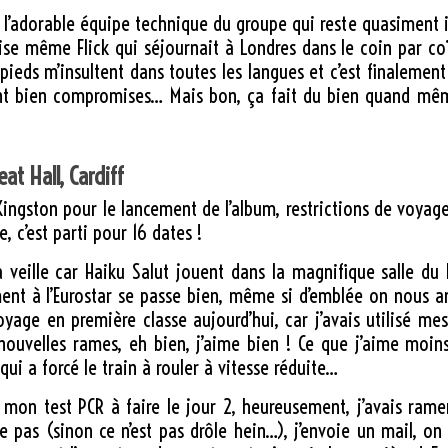
de l’adorable équipe technique du groupe qui reste quasiment 
oise même Flick qui séjournait à Londres dans le coin par c
pieds m’insultent dans toutes les langues et c’est finalement
t bien compromises… Mais bon, ça fait du bien quand mêm
at Hall, Cardiff
ngston pour le lancement de l’album, restrictions de voyage e
 c’est parti pour 16 dates !
 la veille car Haiku Salut jouent dans la magnifique salle du
ment à l’Eurostar se passe bien, même si d’emblée on nous an
yage en première classe aujourd’hui, car j’avais utilisé me
ouvelles rames, eh bien, j’aime bien ! Ce que j’aime moins,
qui a forcé le train à rouler à vitesse réduite…
eçu mon test PCR à faire le jour 2, heureusement, j’avais r
he pas (sinon ce n’est pas drôle hein…), j’envoie un mail, on