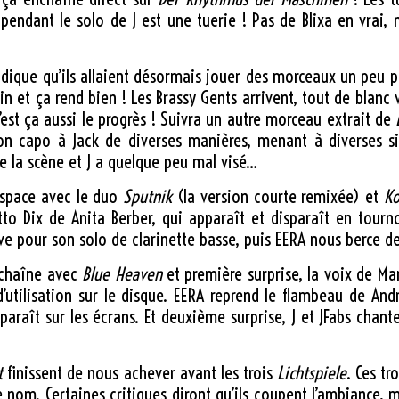
e pendant le solo de J est une tuerie ! Pas de Blixa en vrai,
indique qu’ils allaient désormais jouer des morceaux un peu p
ain et ça rend bien ! Les Brassy Gents arrivent, tout de blanc
c’est ça aussi le progrès ! Suivra un autre morceau extrait de
 son capo à Jack de diverses manières, menant à diverses s
de la scène et J a quelque peu mal visé…
’espace avec le duo
Sputnik
(la version courte remixée) et
Ko
tto Dix de Anita Berber, qui apparaît et disparaît en tour
ive pour son solo de clarinette basse, puis EERA nous berce de
nchaîne avec
Blue Heaven
et première surprise, la voix de Mar
n d’utilisation sur le disque. EERA reprend le flambeau de An
araît sur les écrans. Et deuxième surprise, J et JFabs chante
t
finissent de nous achever avant les trois
Lichtspiele
. Ces t
 le nom. Certaines critiques diront qu’ils coupent l’ambianc