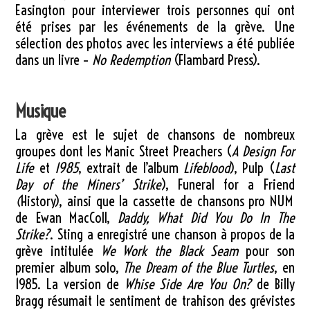
Easington pour interviewer trois personnes qui ont
été prises par les événements de la grève. Une
sélection des photos avec les interviews a été publiée
dans un livre –
No Redemption
(Flambard Press).
Musique
La grève est le sujet de chansons de nombreux
groupes dont les Manic Street Preachers (
A Design For
Life
et
1985
, extrait de l’album
Lifeblood
), Pulp (
Last
Day of the Miners’ Strike
), Funeral for a Friend
(
History), ainsi que la cassette de chansons pro NUM
de Ewan MacColl,
Daddy, What Did You Do In The
Strike?
. Sting a enregistré une chanson à propos de la
grève intitulée
We Work the Black Seam
pour son
premier album solo,
The Dream of the Blue Turtles
, en
1985. La version de
Whise Side Are You On?
de Billy
Bragg résumait le sentiment de trahison des grévistes