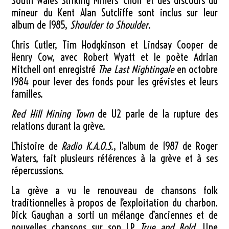
South Wales Striking Miners’ Choir et des discours du
mineur du Kent Alan Sutcliffe sont inclus sur leur
album de 1985,
Shoulder to Shoulder
.
Chris Cutler, Tim Hodgkinson et Lindsay Cooper de
Henry Cow, avec Robert Wyatt et le poète Adrian
Mitchell ont enregistré
The Last Nightingale
en octobre
1984 pour lever des fonds pour les grévistes et leurs
familles.
Red Hill Mining Town
de U2 parle de la rupture des
relations durant la grève.
L’histoire de
Radio K.A.O.S.
, l’album de 1987 de Roger
Waters, fait plusieurs références à la grève et à ses
répercussions.
La grève a vu le renouveau de chansons folk
traditionnelles à propos de l’exploitation du charbon.
Dick Gaughan a sorti un mélange d’anciennes et de
nouvelles chansons sur son LP
True and Bold
. Une