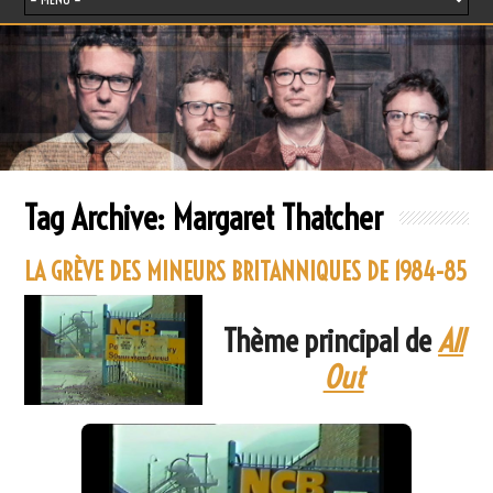
Tag Archive:
Margaret Thatcher
LA GRÈVE DES MINEURS BRITANNIQUES DE 1984-85
Thème principal de
All
Out