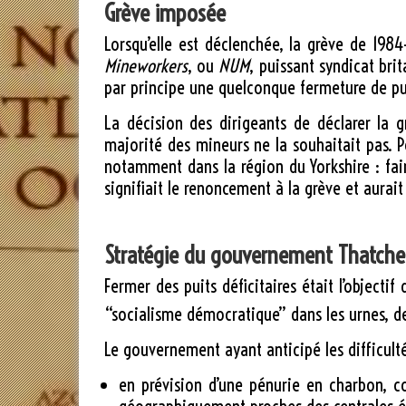
Grève imposée
Lorsqu’elle est déclenchée, la grève de 198
Mineworkers
, ou
NUM
, puissant syndicat bri
par principe une quelconque fermeture de pui
La décision des dirigeants de déclarer la gr
majorité des mineurs ne la souhaitait pas. Po
notamment dans la région du Yorkshire : fai
signifiait le renoncement à la grève et aura
Stratégie du gouvernement Thatche
Fermer des puits déficitaires était l’objectif
“socialisme démocratique” dans les urnes, de 
Le gouvernement ayant anticipé les difficult
en prévision d’une pénurie en charbon, co