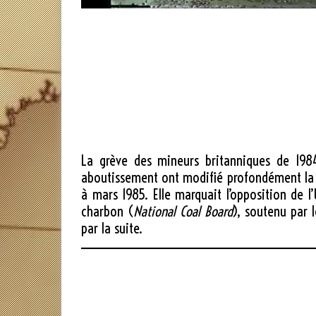
La grève des mineurs britanniques de 1984
aboutissement ont modifié profondément la p
à mars 1985. Elle marquait l’opposition de 
charbon (
National Coal Board
), soutenu par 
par la suite.