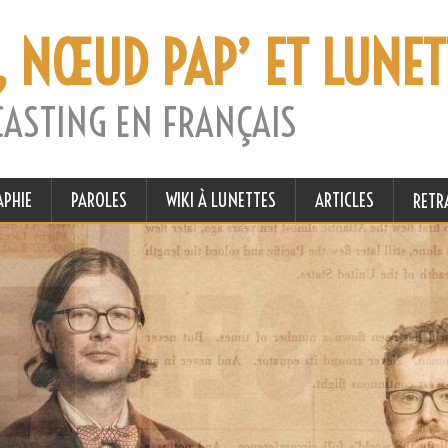
, NŒUD PAP’ ET LUNET
CASTING EN FRANÇAIS
APHIE
PAROLES
WIKI À LUNETTES
ARTICLES
RETR