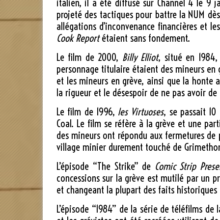
italien, il a été diffusé sur Channel 4 le 9 
projeté des tactiques pour battre la NUM dè
allégations d’inconvenance financières et les
Cook Report
étaient sans fondement.
Le film de 2000,
Billy Elliot
, situé en 1984
personnage titulaire étaient des mineurs en g
et les mineurs en grève, ainsi que la honte 
la rigueur et le désespoir de ne pas avoir de
Le film de 1996,
les Virtuoses
, se passait 10
Coal. Le film se réfère à la grève et une par
des mineurs ont répondu aux fermetures de pu
village minier durement touché de Grimethorp
L’épisode “The Strike” de
Comic Strip Prese
concessions sur la grève est mutilé par un pr
et changeant la plupart des faits historiques
L’épisode “1984” de la série de téléfilms de