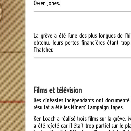
Owen Jones
.
La grève a été l’une des plus longues de l’h
obtenu, leurs pertes financières étant tr
Thatcher.
Films et télévision
Des cinéastes indépendants ont documenté 
résultat a été les Miners’ Campaign Tapes.
Ken Loach a réalisé trois films sur la grève.
W
a été rejeté car il était trop partiel sur le