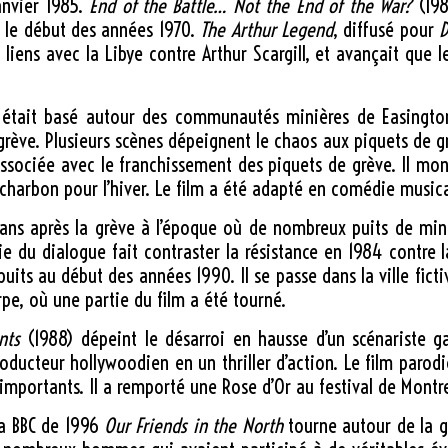
janvier 1985.
End of the Battle… Not the End of the War?
(198
s le début des années 1970.
The Arthur Legend
, diffusé pour
D
 liens avec la Libye contre Arthur Scargill, et avançait que l
, était basé autour des communautés minières de Easington
rève. Plusieurs scènes dépeignent le chaos aux piquets de grè
associée avec le franchissement des piquets de grève. Il mont
 charbon pour l’hiver. Le film a été adapté en comédie musica
 ans après la grève à l’époque où de nombreux puits de mine
tie du dialogue fait contraster la résistance en 1984 contre 
its au début des années 1990. Il se passe dans la ville fict
e, où une partie du film a été tourné.
nts
(1988) dépeint le désarroi en hausse d’un scénariste ga
oducteur hollywoodien en un thriller d’action. Le film parod
 importants. Il a remporté une Rose d’Or au festival de Montr
 la BBC de 1996
Our Friends in the North
tourne autour de la gr