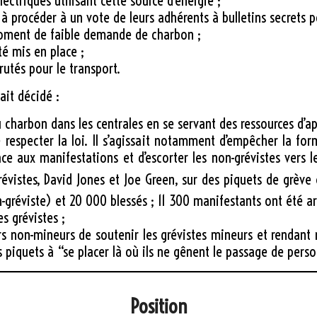
ctriques utilisant cette source d’énergie ;
 à procéder à un vote de leurs adhérents à bulletins secrets 
oment de faible demande de charbon ;
té mis en place ;
utés pour le transport.
ait décidé :
charbon dans les centrales en se servant des ressources d’a
e respecter la loi. Il s’agissait notamment d’empêcher la f
ce aux manifestations et d’escorter les non-grévistes vers 
révistes, David Jones
et Joe Green
, sur des piquets de grève
e
n-gréviste
) et
20 000 blessés ; 11 300 manifestants ont été ar
es grévistes ;
rs non-mineurs de soutenir les grévistes mineurs et rendant n
s piquets à “se placer là où ils ne gênent le passage de perso
Position