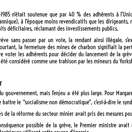
4-1985 n’était soutenue que par 40 % des adhérents à l’Un
tannique), à l’époque moins revendicatifs que les dirigeants, 
ts déficitaires, réclamant des investissements publics.
ève sans passer par un vote, la rendant ainsi illégale, s’ex
urtant, la fermeture des mines de charbon signifiait la pert
re voter les adhérents pour décider du lancement de la grè
it été considéré comme une trahison par les mineurs du Yorksh
r
 du gouvernement, mais l’enjeu a été plus large. Pour Margaret
battre le “socialisme non démocratique”, c’est-à-dire le syn
és de la réforme du secteur minier avait pris des mesures po
nséquence possible de la grève, le Premier ministre avait 