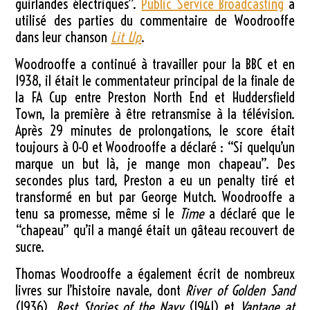
guirlandes électriques”.
Public Service Broadcasting
a
utilisé des parties du commentaire de Woodrooffe
dans leur chanson
Lit Up
.
Woodrooffe a continué à travailler pour la BBC et en
1938, il était le commentateur principal de la finale de
la FA Cup entre Preston North End et Huddersfield
Town, la première à être retransmise à la télévision.
Après 29 minutes de prolongations, le score était
toujours à 0-0 et Woodrooffe a déclaré : “Si quelqu’un
marque un but là, je mange mon chapeau”. Des
secondes plus tard, Preston a eu un penalty tiré et
transformé en but par George Mutch. Woodrooffe a
tenu sa promesse, même si le
Time
a déclaré que le
“chapeau” qu’il a mangé était un gâteau recouvert de
sucre.
Thomas Woodrooffe a également écrit de nombreux
livres sur l’histoire navale, dont
River of Golden Sand
(1936),
Best Stories of the Navy
(1941) et
Vantage at