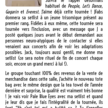
Suivra le rappel désormais
habituel de
People, Let’s Dance
,
Gagarin
et
Everest
. J’aime déjà cette tournée ! JFabs
donnera sa setlist à un jeune trisomique présent au
premier rang. Fidèles à eux même, cette tournée sera
tournée vers l’inclusion, avec un message que J a
posté quelques jours avant le début demandant aux
personnes neuro-atypiques de le contacter si elles
venaient aux concerts afin de voir les adaptations
possibles. Jack, toujours aussi gentil, me donne ma
setlist (ce sera notre rituel de fin de concert chaque
soir, encore un grand merci à lui !).
Le groupe touchant 100% des revenus de la vente de
merchandise dans cette salle, j’achète le nouveau tote
bag avec le même design que la tea towel de l’année
dernière et surprise, la qualité est vraiment très bonne
! Je vais voir Pale Blue Eyes avec ma setlist et quand
je leur dis que je fais l’intégralité de la tournée, ils
font “Ah c’est toi qui a twitté ça ? Tu t’appelles