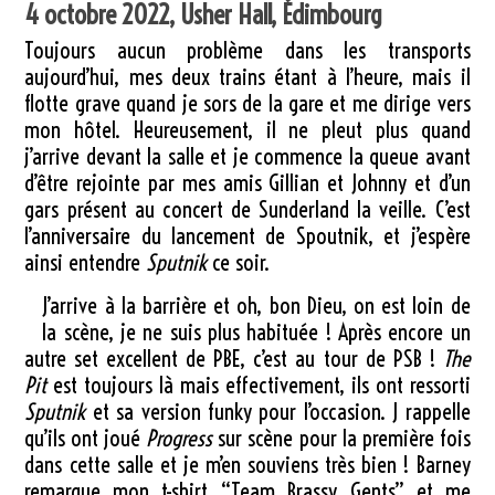
4 octobre 2022, Usher Hall, Édimbourg
Toujours aucun problème dans les transports
aujourd’hui, mes deux trains étant à l’heure, mais il
flotte grave quand je sors de la gare et me dirige vers
mon hôtel. Heureusement, il ne pleut plus quand
j’arrive devant la salle et je commence la queue avant
d’être rejointe par mes amis Gillian et Johnny et d’un
gars présent au concert de Sunderland la veille. C’est
l’anniversaire du lancement de Spoutnik, et j’espère
ainsi entendre
Sputnik
ce soir.
J’arrive à la barrière et oh, bon Dieu, on est loin de
la scène, je ne suis plus habituée ! Après encore un
autre set excellent de PBE, c’est au tour de PSB !
The
Pit
est toujours là mais effectivement, ils ont ressorti
Sputnik
et sa version funky pour l’occasion. J rappelle
qu’ils ont joué
Progress
sur scène pour la première fois
dans cette salle et je m’en souviens très bien ! Barney
remarque mon t-shirt “Team Brassy Gents” et me