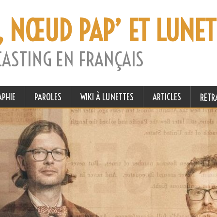
, NŒUD PAP’ ET LUNET
CASTING EN FRANÇAIS
APHIE
PAROLES
WIKI À LUNETTES
ARTICLES
RETR