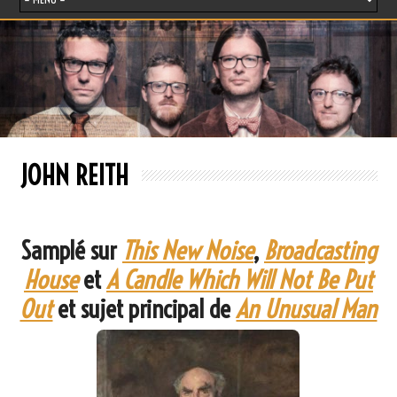
JOHN REITH
Samplé sur
This New Noise
,
Broadcasting
House
et
A Candle Which Will Not Be Put
Out
et sujet principal de
An Unusual Man