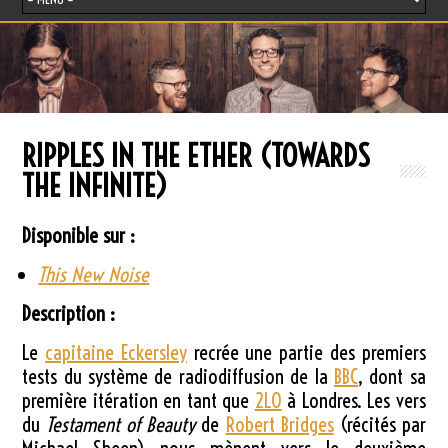
RIPPLES IN THE ETHER (TOWARDS
THE INFINITE)
Disponible sur :
This New Noise
Description :
Le
capitaine Eckersley
recrée une partie des premiers
tests du système de radiodiffusion de la
BBC
, dont sa
première itération en tant que
2LO
à Londres. Les vers
du
Testament of Beauty
de
Robert Bridges
(récités par